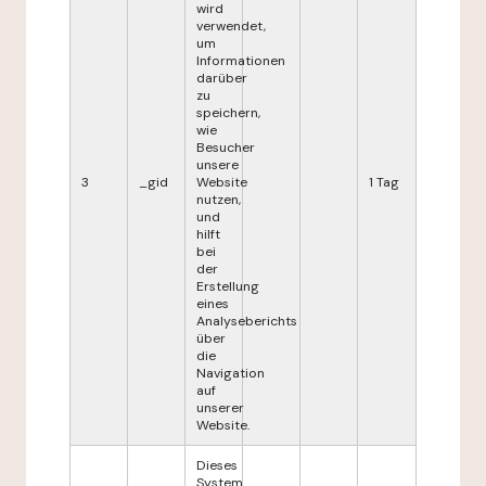
wird
verwendet,
um
Informationen
darüber
zu
speichern,
wie
Besucher
unsere
3
_gid
Website
1 Tag
nutzen,
und
hilft
bei
der
Erstellung
eines
Analyseberichts
über
die
Navigation
auf
unserer
Website.
Dieses
System