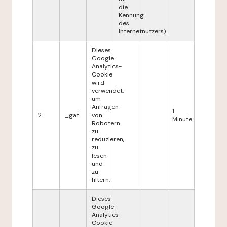
die
Kennung
des
Internetnutzers).
Dieses
Google
Analytics-
Cookie
wird
verwendet,
um
Anfragen
1
2
_gat
von
Minute
Robotern
zu
reduzieren,
zu
lesen
und
zu
filtern.
Dieses
Google
Analytics-
Cookie