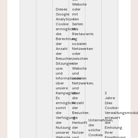
Website
Dieses
oder
Google
mit
Analytics-
den
Cookie
Seiten
ermöglicht
des
die
Restaurants
Berechnung
in
der
sozialen
Anzahl
Netzwerken
der
oder
Besucher,
zwischen
Sitzungen
der
usw.
Website
und
und
Informationen
sozialen
über
Netzwerken,
unsere
und
Kampagnen.
über
2
Es
die
Jahre
ermöglicht
Anzahl
(das
somit
der
Cookie-
die
Besucher,
Verwaltungsmodul
Verfolgung
die
erneuert
Unternehmen,
der
Herkunft
die
die
Nutzung
der
Einholung
solche
unserer
Nutzer
Ihrer
Cookies
Website
und
Einwilligung