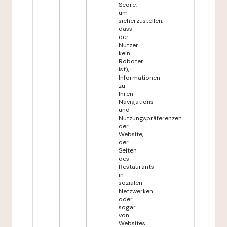
Score,
um
sicherzustellen,
dass
der
Nutzer
kein
Roboter
ist),
Informationen
zu
Ihren
Navigations-
und
Nutzungspräferenzen
der
Website,
der
Seiten
des
Restaurants
in
sozialen
Netzwerken
oder
sogar
von
Websites