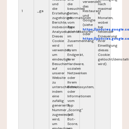
verwenden:
und
die
nach
das
die
besuchten
maximal
1
_ga
Restaurant
Erstellung
Seiten,
6
und
zugehöriger
Informationen
Monaten,
Google
Berichte,
vom
wobei
(siehe
insbesondere
Typ
bei
https://policies.google.
Analyseberichte.
„Identifikatoren"
fehlender
oder
Dieses
im
Erneuerung
https://policies.google.
Cookie
Zusammenhang
Ihrer
wird
mit
Einwilligung
verwendet,
Ihrem
dieses
um
Endgerät,
Cookie
eindeutige
Ihrer
gelöscht/deinstalli
Besucher
Hardware,
wird).
auf
sozialen
unserer
Netzwerken
Website
oder
zu
Ihrem
unterscheiden,
Betriebssystem,
indem
oder
eine
Informationen
zufällig
vom
generierte
Typ
Nummer
„Scoring"
zugewiesen
(z.B.
wird,
Bot-
um
Score,
eindeutige
um