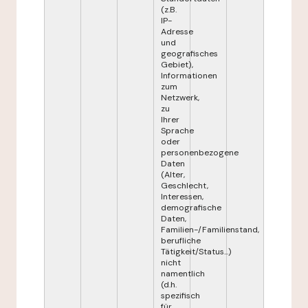
(z.B.
IP-
Adresse
und
geografisches
Gebiet),
Informationen
zum
Netzwerk,
zu
Ihrer
Sprache
oder
personenbezogene
Daten
(Alter,
Geschlecht,
Interessen,
demografische
Daten,
Familien-/Familienstand,
berufliche
Tätigkeit/Status...)
nicht
namentlich
(d.h.
spezifisch
für