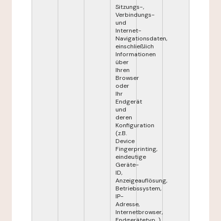
Sitzungs-,
Verbindungs-
und
Internet-
Navigationsdaten,
einschließlich
Informationen
über
Ihren
Browser
oder
Ihr
Endgerät
und
deren
Konfiguration
(z.B.
Device
Fingerprinting,
eindeutige
Geräte-
ID,
Anzeigeauflösung,
Betriebssystem,
IP-
Adresse,
Internetbrowser,
Endgerätetyp...),