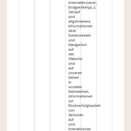
Internetbrowser,
Endgerätetyp...),
Verlauf
und
allgemeinere
Informationen
über
Datenverkehr
und
Navigation
auf
der
Website
und
auf
unseren
Seiten
in
sozialen
Netzwerken,
Informationen
zur
Rückverfolgbarkeit
von
Aktionen
auf
und
Interaktionen