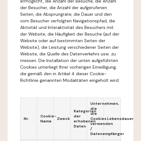
ermöglicht, die Anzahl der Besuche, die Anzahl
der Besucher, die Anzahl der aufgerufenen
Seiten, die Absprungrate, die Dauer und den
vom Besucher verfolgten Navigationspfad, die
Aktivität und Interaktivität des Besuchers mit
der Website, die Häufigkeit der Besuche (auf der
Website oder auf bestimmten Seiten der
Website), die Leistung verschiedener Seiten der
Website, die Quelle des Datenverkehrs usw. zu
messen. Die Installation der unten aufgeführten
Cookies unterliegt Ihrer vorherigen Einwilligung,
die gemäß den in Artikel 4 dieser Cookie-
Richtlinie genannten Modalitäten eingeholt wird.
Unternehmen,
die
Kategorien
die
Cookie-
der
Nr.
Zweck
Cookies
Lebensdauer
Name
erhobenen
verwenden
Daten
/
Datenempfänger