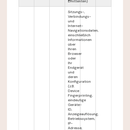
Emittenten)
Sitzungs-,
Verbindungs-
und
Internet-
Navigationsdaten,
einschließlich
Informationen
über
Ihren
Browser
oder
Ihr
Endgerät
und
deren
Konfiguration
(z.B.
Device
Fingerprinting,
eindeutige
Geräte-
ID,
Anzeigeauflösung,
Betriebssystem,
IP-
Adresse,