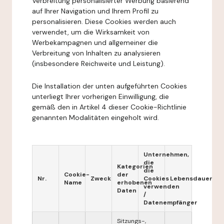
Verbreitung personalisierter Werbung basierend
auf Ihrer Navigation und Ihrem Profil zu
personalisieren. Diese Cookies werden auch
verwendet, um die Wirksamkeit von
Werbekampagnen und allgemeiner die
Verbreitung von Inhalten zu analysieren
(insbesondere Reichweite und Leistung).
Die Installation der unten aufgeführten Cookies
unterliegt Ihrer vorherigen Einwilligung, die
gemäß den in Artikel 4 dieser Cookie-Richtlinie
genannten Modalitäten eingeholt wird.
Unternehmen,
die
Kategorien
die
Cookie-
der
Nr.
Zweck
Cookies
Lebensdauer
Name
erhobenen
verwenden
Daten
/
Datenempfänger
Sitzungs-,