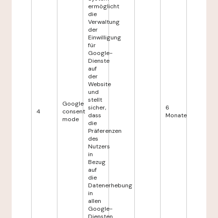
ermöglicht
die
Verwaltung
der
Einwilligung
für
Google-
Dienste
auf
der
Website
und
stellt
Google
sicher,
6
4
consent
dass
Monate
mode
die
Präferenzen
des
Nutzers
in
Bezug
auf
die
Datenerhebung
in
allen
Google-
Diensten