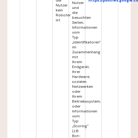
der
https://policies.google.
Nutzer
Nutzer
und
kein
die
Roboter
besuchten
ist.
Seiten,
Informationen
vom
Typ
„Identifikatoren"
im
Zusammenhang
mit
Ihrem
Endgerät,
Ihrer
Hardware,
sozialen
Netzwerken
oder
Ihrem
Betriebssystem,
oder
Informationen
vom
Typ
„Scoring"
(z.B.
Bot-