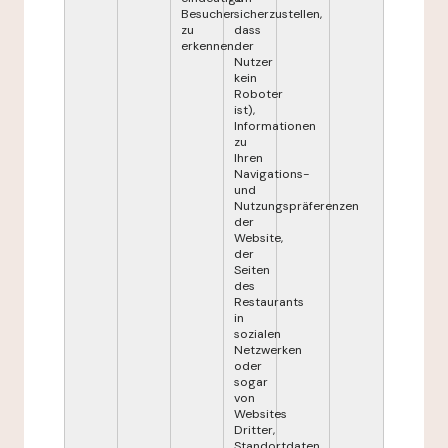
Besucher
sicherzustellen,
zu
dass
erkennen.
der
Nutzer
kein
Roboter
ist),
Informationen
zu
Ihren
Navigations-
und
Nutzungspräferenzen
der
Website,
der
Seiten
des
Restaurants
in
sozialen
Netzwerken
oder
sogar
von
Websites
Dritter,
Standortdaten