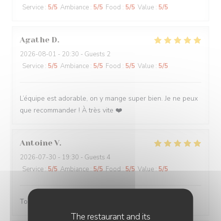
Service
:
5
/5
Ambiance
:
5
/5
Food
:
5
/5
Value
:
5
/5
Agathe
D
2026-08-01
- 20:30 - Guests 2
Service
:
5
/5
Ambiance
:
5
/5
Food
:
5
/5
Value
:
5
/5
L’équipe est adorable, on y mange super bien. Je ne peux
que recommander ! À très vite ❤️
Antoine
V
2026-07-30
- 19:30 - Guests 4
Service
:
5
/5
Ambiance
:
5
/5
Food
:
5
/5
Value
:
5
/5
Toujours servi avec bonne humeur ! Plats délicieux
The restaurant and its