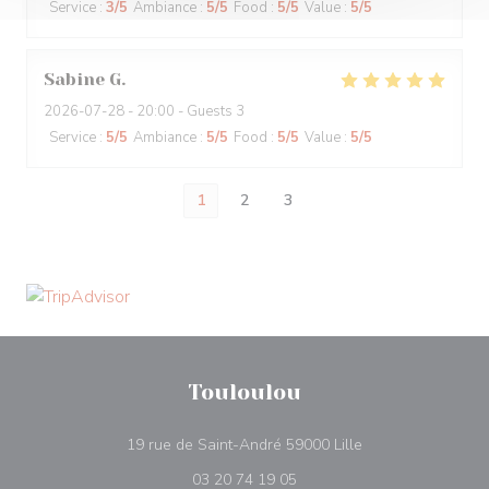
Service
:
3
/5
Ambiance
:
5
/5
Food
:
5
/5
Value
:
5
/5
Sabine
G
2026-07-28
- 20:00 - Guests 3
Service
:
5
/5
Ambiance
:
5
/5
Food
:
5
/5
Value
:
5
/5
1
2
3
Touloulou
((opens in a new 
19 rue de Saint-André 59000 Lille
03 20 74 19 05