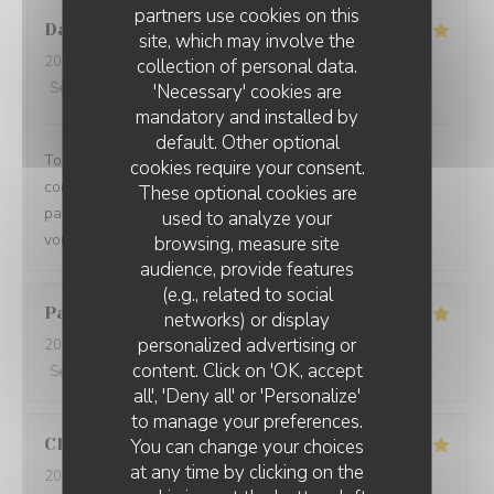
partners use cookies on this
Damien
C
site, which may involve the
2026-08-01
- 19:15 - Guests 3
collection of personal data.
Service
:
5
/5
Ambiance
:
5
/5
Food
:
5
/5
Value
:
5
/5
'Necessary' cookies are
mandatory and installed by
default. Other optional
Toujours un plaisir de venir dans ce restaurant qui
cookies require your consent.
commence toujours par un accueil chaleureux. Tout est
These optional cookies are
parfait si service à la cuisine. Ne changez rien Merci à
used to analyze your
vous
browsing, measure site
audience, provide features
(e.g., related to social
Pascal
V
networks) or display
personalized advertising or
2026-07-31
- 20:45 - Guests 2
content. Click on 'OK, accept
Service
:
5
/5
Ambiance
:
5
/5
Food
:
5
/5
Value
:
5
/5
all', 'Deny all' or 'Personalize'
to manage your preferences.
Claire
H
You can change your choices
at any time by clicking on the
2026-07-30
- 20:30 - Guests 4