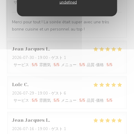
undefined
サービス
:
5
/5
雰囲気
:
5
/5
メニュー
:
5
/5
品質-価格
:
5
/5
Merci pour tout ! La soirée était super avec une très
bonne cuisine et un personnel au top !
Jean Jacques
L
2026-07-30
- 19:00 - ゲスト 1
サービス
:
5
/5
雰囲気
:
5
/5
メニュー
:
5
/5
品質-価格
:
5
/5
Loïc
C
2026-07-29
- 19:00 - ゲスト 6
サービス
:
5
/5
雰囲気
:
5
/5
メニュー
:
5
/5
品質-価格
:
5
/5
Jean Jacques
L
2026-07-16
- 19:00 - ゲスト 1