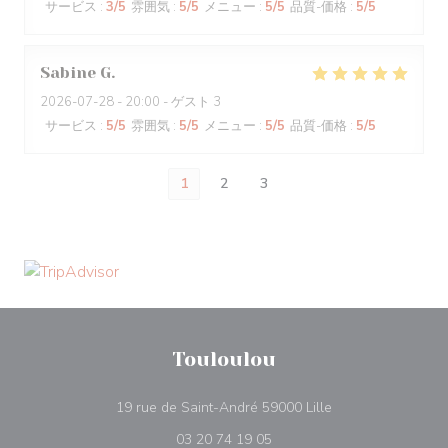
サービス
:
3
/5
雰囲気
:
5
/5
メニュー
:
5
/5
品質-価格
:
5
/5
Sabine
G
2026-07-28
- 20:00 - ゲスト 3
サービス
:
5
/5
雰囲気
:
5
/5
メニュー
:
5
/5
品質-価格
:
5
/5
1
2
3
Touloulou
((新しいウィンドウ
19 rue de Saint-André 59000 Lille
03 20 74 19 05