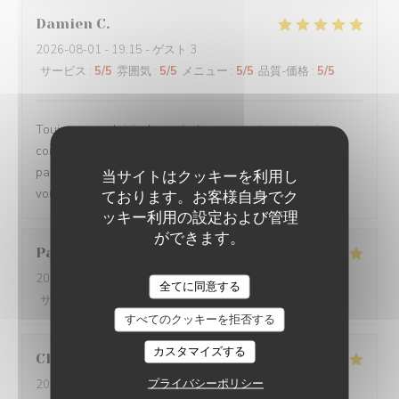
Damien
C
2026-08-01
- 19:15 - ゲスト 3
サービス
:
5
/5
雰囲気
:
5
/5
メニュー
:
5
/5
品質-価格
:
5
/5
Toujours un plaisir de venir dans ce restaurant qui
commence toujours par un accueil chaleureux. Tout est
parfait si service à la cuisine. Ne changez rien Merci à
当サイトはクッキーを利用し
vous
ております。お客様自身でク
ッキー利用の設定および管理
ができます。
Pascal
V
2026-07-31
- 20:45 - ゲスト 2
全てに同意する
サービス
:
5
/5
雰囲気
:
5
/5
メニュー
:
5
/5
品質-価格
:
5
/5
すべてのクッキーを拒否する
カスタマイズする
Claire
H
プライバシーポリシー
2026-07-30
- 20:30 - ゲスト 4