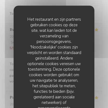
Toujours servi avec bonne humeur ! Plats délicieux
Het restaurant en zijn partners
gebruiken cookies op deze
Damien
C
site, wat kan leiden tot de
verzameling van
2026-08-01
- 19:15 - Gasten 3
persoonsgegevens.
Service
:
5
/5
Atmosfeer
:
5
/5
Keuken
:
5
/5
Kwaliteit / Prijs
:
'Noodzakelijke' cookies zijn
5
/5
verplicht en worden standaard
geïnstalleerd. Andere
optionele cookies vereisen uw
Toujours un plaisir de venir dans ce restaurant qui
toestemming. Deze optionele
commence toujours par un accueil chaleureux. Tout est
cookies worden gebruikt om
parfait si service à la cuisine. Ne changez rien Merci à
uw navigatie te analyseren,
vous
het sitepubliek te meten,
functies te bieden (bijv.
gerelateerd aan sociale
Pascal
V
netwerken) of
2026-07-31
- 20:45 - Gasten 2