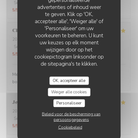
gepersonaliseerde
Service
:
5
/5
Atmosfeer
:
5
/5
Keuken
:
5
/5
Kwaliteit / Prijs
:
advertenties of inhoud weer
5
/5
te geven. Klik op 'OK,
accepteer alle', 'Weiger alle' of
'Personaliseer' om uw
Claire
H
voorkeuren te beheren. U kunt
2026-07-30
- 20:30 - Gasten 4
uw keuzes op elk moment
Service
:
5
/5
Atmosfeer
:
5
/5
Keuken
:
5
/5
Kwaliteit / Prijs
:
wijzigen door op het
5
/5
cookiepictogram linksonder op
de sitepagina's te klikken.
Merci pour tout ! La soirée était super avec une très
OK, accepteer alle
bonne cuisine et un personnel au top !
Weiger alle cookies
Jean Jacques
L
Personaliseer
2026-07-30
- 19:00 - Gasten 1
Beleid voor de bescherming van
Service
:
5
/5
Atmosfeer
:
5
/5
Keuken
:
5
/5
Kwaliteit / Prijs
:
persoonsgegevens
5
/5
Cookiebeleid