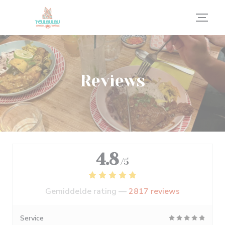
Cookies beheer paneel
Reviews
4.8
/5
Gemiddelde rating —
2817 reviews
Service