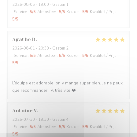
2026-08-06
- 19:00 - Gasten 1
Service
:
5
/5
Atmosfeer
:
5
/5
Keuken
:
5
/5
Kwaliteit / Prijs
:
5
/5
Agathe
D
2026-08-01
- 20:30 - Gasten 2
Service
:
5
/5
Atmosfeer
:
5
/5
Keuken
:
5
/5
Kwaliteit / Prijs
:
5
/5
L’équipe est adorable, on y mange super bien. Je ne peux
que recommander ! À très vite ❤️
Antoine
V
2026-07-30
- 19:30 - Gasten 4
Service
:
5
/5
Atmosfeer
:
5
/5
Keuken
:
5
/5
Kwaliteit / Prijs
:
5
/5