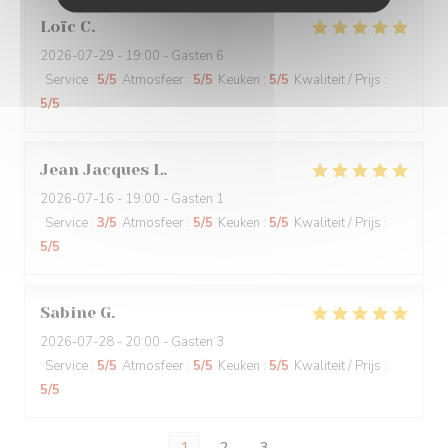
Loïc
C
2026-07-29
- 19:00 - Gasten 6
Service
:
5
/5
Atmosfeer
:
5
/5
Keuken
:
5
/5
Kwaliteit / Prijs
:
5
/5
Jean Jacques
L
2026-07-16
- 19:00 - Gasten 1
Service
:
3
/5
Atmosfeer
:
5
/5
Keuken
:
5
/5
Kwaliteit / Prijs
:
5
/5
Sabine
G
2026-07-28
- 20:00 - Gasten 3
Service
:
5
/5
Atmosfeer
:
5
/5
Keuken
:
5
/5
Kwaliteit / Prijs
:
5
/5
1
2
3