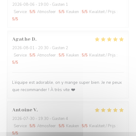
2026-08-06
- 19:00 - Gasten 1
Service
:
5
/5
Atmosfeer
:
5
/5
Keuken
:
5
/5
Kwaliteit / Prijs
:
5
/5
Agathe
D
2026-08-01
- 20:30 - Gasten 2
Service
:
5
/5
Atmosfeer
:
5
/5
Keuken
:
5
/5
Kwaliteit / Prijs
:
5
/5
L’équipe est adorable, on y mange super bien. Je ne peux
que recommander ! À très vite ❤️
Antoine
V
2026-07-30
- 19:30 - Gasten 4
Service
:
5
/5
Atmosfeer
:
5
/5
Keuken
:
5
/5
Kwaliteit / Prijs
:
5
/5