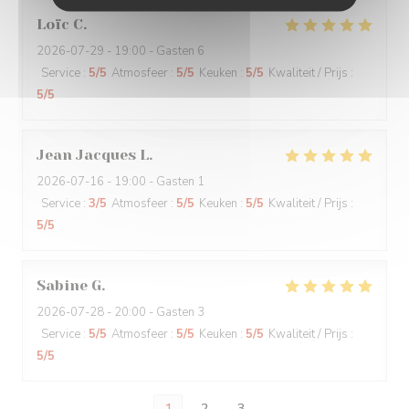
Loïc
C
2026-07-29
- 19:00 - Gasten 6
Service
:
5
/5
Atmosfeer
:
5
/5
Keuken
:
5
/5
Kwaliteit / Prijs
:
5
/5
Jean Jacques
L
2026-07-16
- 19:00 - Gasten 1
Service
:
3
/5
Atmosfeer
:
5
/5
Keuken
:
5
/5
Kwaliteit / Prijs
:
5
/5
Sabine
G
2026-07-28
- 20:00 - Gasten 3
Service
:
5
/5
Atmosfeer
:
5
/5
Keuken
:
5
/5
Kwaliteit / Prijs
:
5
/5
1
2
3