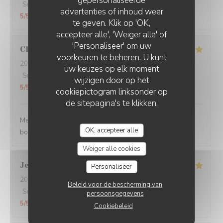
gepersonaliseerde
Service
:
5
/5
Atmosfeer
:
5
/5
Keuken
:
5
/5
Kwaliteit / Prijs
:
advertenties of inhoud weer
5
/5
te geven. Klik op 'OK,
accepteer alle', 'Weiger alle' of
'Personaliseer' om uw
Claire
H
voorkeuren te beheren. U kunt
2026-07-30
- 20:30 - Gasten 4
uw keuzes op elk moment
Service
:
5
/5
Atmosfeer
:
5
/5
Keuken
:
5
/5
Kwaliteit / Prijs
:
wijzigen door op het
5
/5
cookiepictogram linksonder op
de sitepagina's te klikken.
Merci pour tout ! La soirée était super avec une très
OK, accepteer alle
bonne cuisine et un personnel au top !
Weiger alle cookies
Jean Jacques
L
Personaliseer
2026-07-30
- 19:00 - Gasten 1
Beleid voor de bescherming van
Service
:
5
/5
Atmosfeer
:
5
/5
Keuken
:
5
/5
Kwaliteit / Prijs
:
persoonsgegevens
5
/5
Cookiebeleid