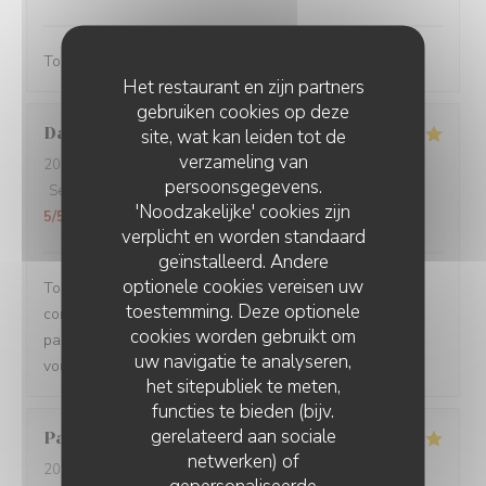
Toujours servi avec bonne humeur ! Plats délicieux
Het restaurant en zijn partners
gebruiken cookies op deze
Damien
C
site, wat kan leiden tot de
verzameling van
2026-08-01
- 19:15 - Gasten 3
persoonsgegevens.
Service
:
5
/5
Atmosfeer
:
5
/5
Keuken
:
5
/5
Kwaliteit / Prijs
:
'Noodzakelijke' cookies zijn
5
/5
verplicht en worden standaard
geïnstalleerd. Andere
optionele cookies vereisen uw
Toujours un plaisir de venir dans ce restaurant qui
toestemming. Deze optionele
commence toujours par un accueil chaleureux. Tout est
cookies worden gebruikt om
parfait si service à la cuisine. Ne changez rien Merci à
uw navigatie te analyseren,
vous
het sitepubliek te meten,
functies te bieden (bijv.
gerelateerd aan sociale
Pascal
V
netwerken) of
2026-07-31
- 20:45 - Gasten 2