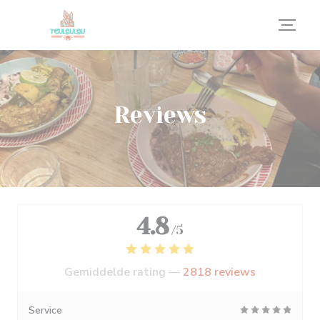
Cookies beheer paneel
Reviews
4.8
/5
Gemiddelde rating —
2818 reviews
Service