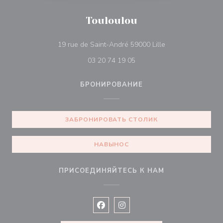
Touloulou
((открывается в 
19 rue de Saint-André 59000 Lille
03 20 74 19 05
БРОНИРОВАНИЕ
ЗАБРОНИРОВАТЬ СТОЛИК
НАВЫНОС
ПРИСОЕДИНЯЙТЕСЬ К НАМ
Facebook ((открывается в новом 
Instagram ((открывается в н