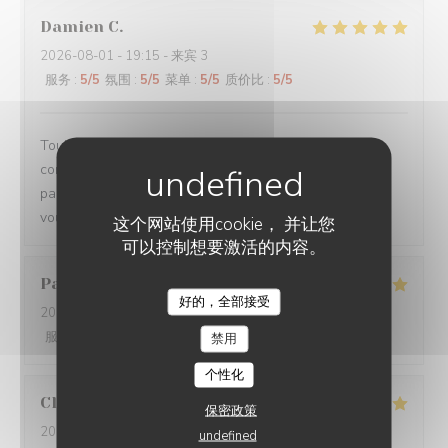
Damien
C
2026-08-01
- 19:15 - 来宾 3
服务
:
5
/5
氛围
:
5
/5
菜单
:
5
/5
质价比
:
5
/5
Toujours un plaisir de venir dans ce restaurant qui
commence toujours par un accueil chaleureux. Tout est
parfait si service à la cuisine. Ne changez rien Merci à
vous
这个网站使用cookie， 并让您
可以控制想要激活的内容。
Pascal
V
好的，全部接受
2026-07-31
- 20:45 - 来宾 2
服务
:
5
/5
氛围
:
5
/5
菜单
:
5
/5
质价比
:
5
/5
禁用
个性化
Claire
H
保密政策
2026-07-30
- 20:30 - 来宾 4
undefined