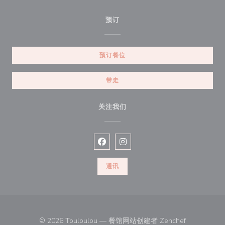
预订
预订餐位
带走
关注我们
Facebook ((在新窗口中打开))
Instagram ((在新窗口中打开))
通讯
((在新窗口中
© 2026 Touloulou — 餐馆网站创建者
Zenchef