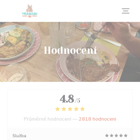
Panel pro správu cookies
Hodnocení
4.8
/5
Průměrné hodnocení —
2818 hodnoceni
Služba