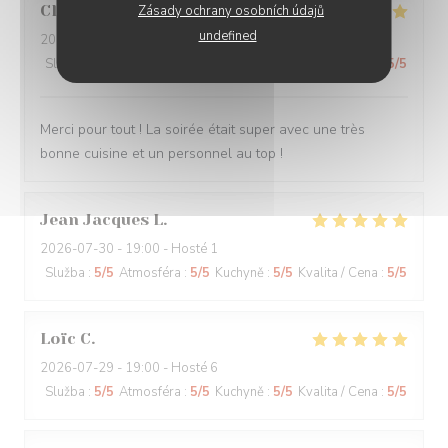
Claire
H
Zásady ochrany osobních údajů
undefined
2026-07-30
- 20:30 - Hosté 4
Služba
:
5
/5
Atmosféra
:
5
/5
Kuchyně
:
5
/5
Kvalita / Cena
:
5
/5
Merci pour tout ! La soirée était super avec une très
bonne cuisine et un personnel au top !
Jean Jacques
L
2026-07-30
- 19:00 - Hosté 1
Služba
:
5
/5
Atmosféra
:
5
/5
Kuchyně
:
5
/5
Kvalita / Cena
:
5
/5
Loïc
C
2026-07-29
- 19:00 - Hosté 6
Služba
:
5
/5
Atmosféra
:
5
/5
Kuchyně
:
5
/5
Kvalita / Cena
:
5
/5