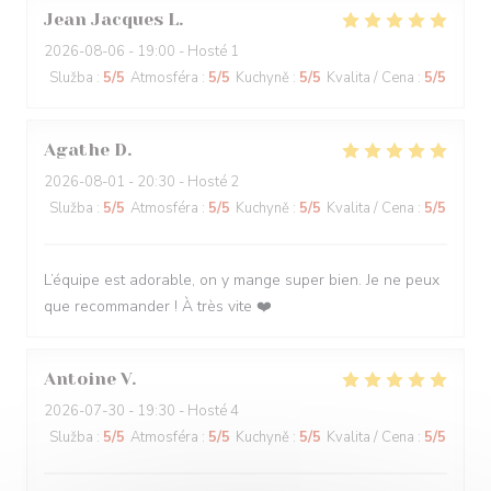
Jean Jacques
L
2026-08-06
- 19:00 - Hosté 1
Služba
:
5
/5
Atmosféra
:
5
/5
Kuchyně
:
5
/5
Kvalita / Cena
:
5
/5
Agathe
D
2026-08-01
- 20:30 - Hosté 2
Služba
:
5
/5
Atmosféra
:
5
/5
Kuchyně
:
5
/5
Kvalita / Cena
:
5
/5
L’équipe est adorable, on y mange super bien. Je ne peux
que recommander ! À très vite ❤️
Antoine
V
2026-07-30
- 19:30 - Hosté 4
Služba
:
5
/5
Atmosféra
:
5
/5
Kuchyně
:
5
/5
Kvalita / Cena
:
5
/5