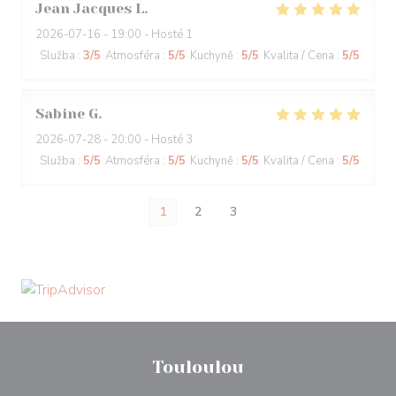
Jean Jacques
L
2026-07-16
- 19:00 - Hosté 1
Služba
:
3
/5
Atmosféra
:
5
/5
Kuchyně
:
5
/5
Kvalita / Cena
:
5
/5
Sabine
G
2026-07-28
- 20:00 - Hosté 3
Služba
:
5
/5
Atmosféra
:
5
/5
Kuchyně
:
5
/5
Kvalita / Cena
:
5
/5
1
2
3
Touloulou