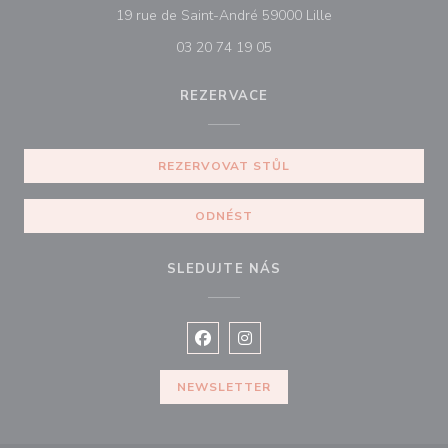
((otevře se v nové
19 rue de Saint-André 59000 Lille
03 20 74 19 05
REZERVACE
REZERVOVAT STŮL
ODNÉST
SLEDUJTE NÁS
Facebook ((otevře se v novém okně
Instagram ((otevře se v nové
NEWSLETTER