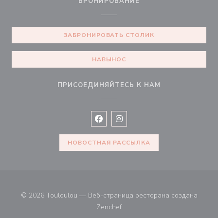
БРОНИРОВАНИЕ
ЗАБРОНИРОВАТЬ СТОЛИК
НАВЫНОС
ПРИСОЕДИНЯЙТЕСЬ К НАМ
Facebook ((открывается в новом 
Instagram ((открывается в н
НОВОСТНАЯ РАССЫЛКА
© 2026 Touloulou — Веб-страница ресторана создана
((открывается в новом окне))
Zenchef