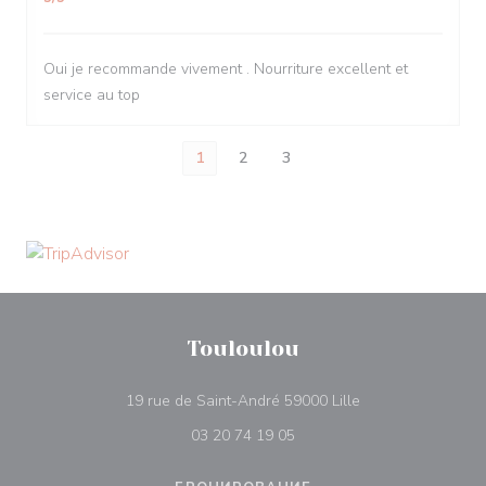
Oui je recommande vivement . Nourriture excellent et
service au top
1
2
3
Touloulou
((открывается в 
19 rue de Saint-André 59000 Lille
03 20 74 19 05