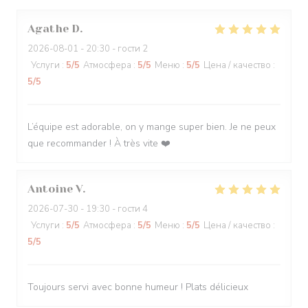
Agathe
D
2026-08-01
- 20:30 - гости 2
Услуги
:
5
/5
Атмосфера
:
5
/5
Меню
:
5
/5
Цена / качество
:
5
/5
L’équipe est adorable, on y mange super bien. Je ne peux
que recommander ! À très vite ❤️
Antoine
V
2026-07-30
- 19:30 - гости 4
Услуги
:
5
/5
Атмосфера
:
5
/5
Меню
:
5
/5
Цена / качество
:
5
/5
Toujours servi avec bonne humeur ! Plats délicieux