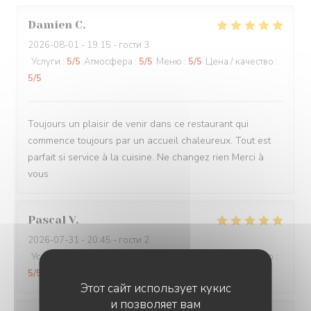
Damien
C
2026-08-01
- 19:15 - гости 3
Услуги
:
5
/5
Атмосфера
:
5
/5
Меню
:
5
/5
Цена / качество
:
5
/5
Toujours un plaisir de venir dans ce restaurant qui
commence toujours par un accueil chaleureux. Tout est
parfait si service à la cuisine. Ne changez rien Merci à
vous
Pascal
V
2026-07-31
- 20:45 - гости 2
Услуги
:
5
/5
Атмосфера
:
5
/5
Меню
:
5
/5
Цена / качество
:
5
/5
Этот сайт использует кукис
и позволяет вам