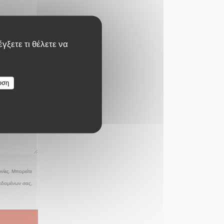
γξετε τι θέλετε να
υση
νίες. Μπορείτε
δεδομένων σας,