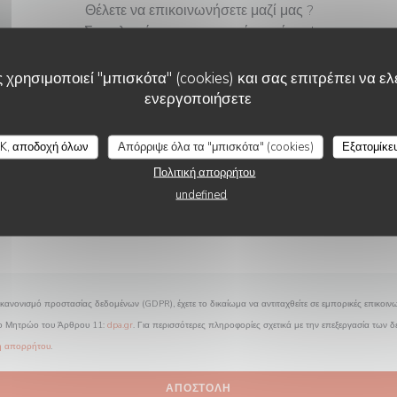
Θέλετε να επικοινωνήσετε μαζί μας ?
Συμπληρώστε την παρακάτω φόρμα!
 χρησιμοποιεί "μπισκότα" (cookies) και σας επιτρέπει να ελέ
ενεργοποιήσετε
K, αποδοχή όλων
Απόρριψε όλα τα "μπισκότα" (cookies)
Εξατομίκε
Πολιτική απορρήτου
undefined
κανονισμό προστασίας δεδομένων (GDPR), έχετε το δικαίωμα να αντιταχθείτε σε εμπορικές επικοινω
το Μητρώο του Άρθρου 11:
dpa.gr
. Για περισσότερες πληροφορίες σχετικά με την επεξεργασία των 
κή απορρήτου
.