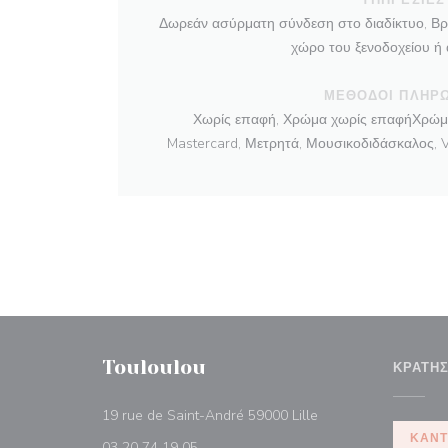
Δωρεάν ασύρματη σύνδεση στο διαδίκτυο, Βρε
χώρο του ξενοδοχείου ή
ΜΈΘΟΔΟΙ ΠΛΗΡ
Χωρίς επαφή, Χρώμα χωρίς επαφήΧρώμα
Mastercard, Μετρητά, Μουσικοδιδάσκαλος, V
Touloulou
ΚΡΆΤΗ
((ανοίγει σε νέο παρ
19 rue de Saint-André 59000 Lille
ΚΆΝΤ
03 20 74 19 05