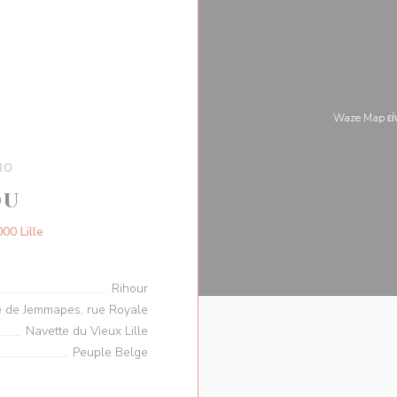
Waze Map εί
ΙΟ
OU
((ανοίγει σε νέο παράθυρο))
00 Lille
Rihour
 de Jemmapes, rue Royale
Navette du Vieux Lille
Peuple Belge