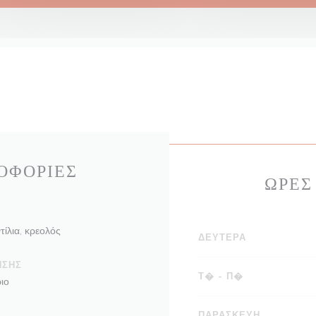
ΟΦΟΡΊΕΣ
ΏΡΕΣ
τίλια, κρεολός
ΔΕΥΤΈΡΑ
ΗΣΗΣ
Τ�
-
Π�
ιο
ΠΑΡΑΣΚΕΥΉ