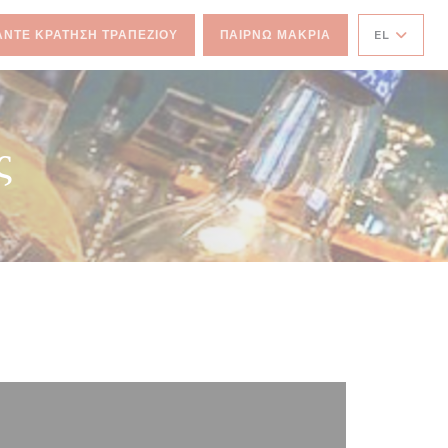
ΆΝΤΕ ΚΡΆΤΗΣΗ ΤΡΑΠΕΖΙΟΎ
ΠΑΊΡΝΩ ΜΑΚΡΙΆ
EL
ς