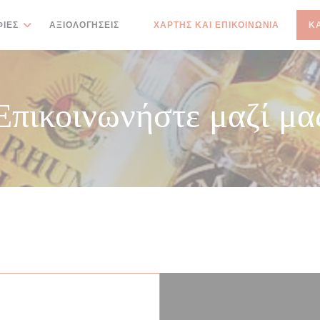
ΊΕΣ
ΑΞΙΟΛΟΓΉΣΕΙΣ
ΧΆΡΤΗΣ ΚΑΙ ΕΠΙΚΟΙΝΩΝΊΑ
Κ
((ΑΝΟΊΓΕΙ ΣΕ ΝΈΟ ΠΑΡΆΘΥΡΟ))
Επικοινωνήστε μαζί μα