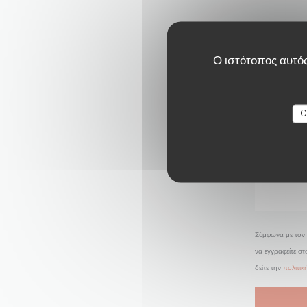
Ο ιστότοπος αυτός
O
Σύμφωνα με τον 
να εγγραφείτε σ
δείτε την
πολιτι