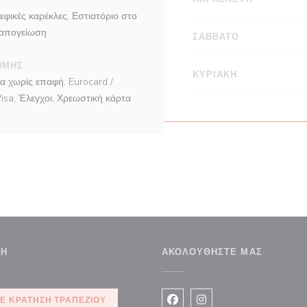
φικές καρέκλες, Εστιατόριο στο
 απογείωση
ΣΆΒΒΑΤΟ
ΩΜΉΣ
ΚΥΡΙΑΚΉ
 χωρίς επαφή, Eurocard /
isa, Έλεγχοι, Χρεωστική κάρτα
ΣΗ
ΑΚΟΛΟΥΘΉΣΤΕ ΜΑΣ
άθυρο))
Ε ΚΡΆΤΗΣΗ ΤΡΑΠΕΖΙΟΎ
Facebook ((ανοίγει σε νέο 
Instagram ((ανοίγει σ