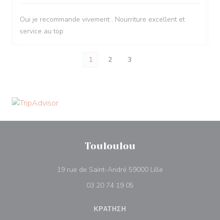
Oui je recommande vivement . Nourriture excellent et
service au top
1
2
3
Touloulou
((ανοίγει σε νέο π
19 rue de Saint-André 59000 Lille
03 20 74 19 05
ΚΡΆΤΗΣΗ