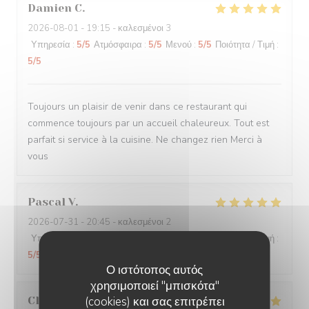
Damien
C
2026-08-01
- 19:15 - καλεσμένοι 3
Υπηρεσία
:
5
/5
Ατμόσφαιρα
:
5
/5
Μενού
:
5
/5
Ποιότητα / Τιμή
:
5
/5
Toujours un plaisir de venir dans ce restaurant qui
commence toujours par un accueil chaleureux. Tout est
parfait si service à la cuisine. Ne changez rien Merci à
vous
Pascal
V
2026-07-31
- 20:45 - καλεσμένοι 2
Υπηρεσία
:
5
/5
Ατμόσφαιρα
:
5
/5
Μενού
:
5
/5
Ποιότητα / Τιμή
:
5
/5
Ο ιστότοπος αυτός
χρησιμοποιεί "μπισκότα"
Claire
H
(cookies) και σας επιτρέπει