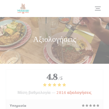
Πίνακας διαχείρισης "Μπισκότων" (Cookies)
Αξιολογήσεις
4.8
/5
Μέση βαθμολογία —
2816 αξιολογήσεις
Υπηρεσία