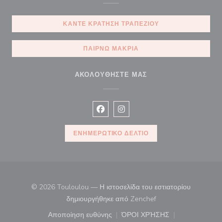
ΚΆΝΤΕ ΚΡΆΤΗΣΗ ΤΡΑΠΕΖΙΟΎ
ΠΑΊΡΝΩ ΜΑΚΡΙΆ
ΑΚΟΛΟΥΘΉΣΤΕ ΜΑΣ
Facebook ((ανοίγει σε νέο παράθυρ
Instagram ((ανοίγει σε νέο π
ΕΝΗΜΕΡΩΤΙΚΌ ΔΕΛΤΊΟ
© 2026 Touloulou — Η ιστοσελίδα του εστιατορίου
((ανοίγει σε νέο παρά
δημιουργήθηκε από
Zenchef
Αποποίηση ευθύνης
ΌΡΟΙ ΧΡΉΣΗΣ
((ανοίγει σε νέο παράθυρο))
((ανοίγει σε νέο παράθ