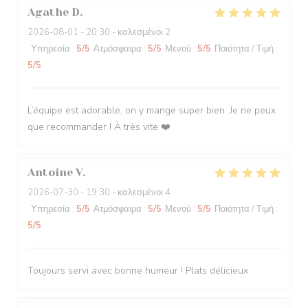
Agathe
D
2026-08-01
- 20:30 - καλεσμένοι 2
Υπηρεσία
:
5
/5
Ατμόσφαιρα
:
5
/5
Μενού
:
5
/5
Ποιότητα / Τιμή
:
5
/5
L’équipe est adorable, on y mange super bien. Je ne peux
que recommander ! À très vite ❤️
Antoine
V
2026-07-30
- 19:30 - καλεσμένοι 4
Υπηρεσία
:
5
/5
Ατμόσφαιρα
:
5
/5
Μενού
:
5
/5
Ποιότητα / Τιμή
:
5
/5
Toujours servi avec bonne humeur ! Plats délicieux