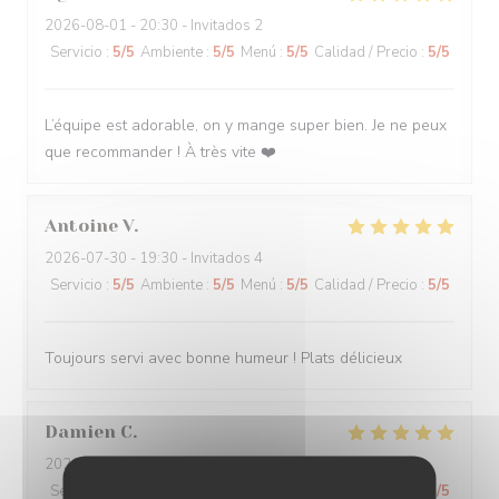
2026-08-01
- 20:30 - Invitados 2
Servicio
:
5
/5
Ambiente
:
5
/5
Menú
:
5
/5
Calidad / Precio
:
5
/5
L’équipe est adorable, on y mange super bien. Je ne peux
que recommander ! À très vite ❤️
Antoine
V
2026-07-30
- 19:30 - Invitados 4
Servicio
:
5
/5
Ambiente
:
5
/5
Menú
:
5
/5
Calidad / Precio
:
5
/5
Toujours servi avec bonne humeur ! Plats délicieux
Damien
C
2026-08-01
- 19:15 - Invitados 3
Servicio
:
5
/5
Ambiente
:
5
/5
Menú
:
5
/5
Calidad / Precio
:
5
/5