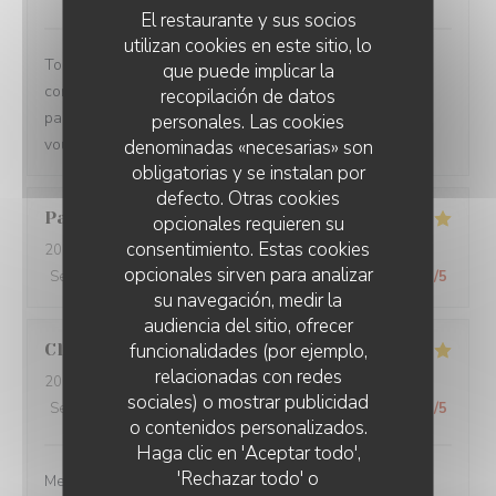
El restaurante y sus socios
utilizan cookies en este sitio, lo
Toujours un plaisir de venir dans ce restaurant qui
que puede implicar la
commence toujours par un accueil chaleureux. Tout est
recopilación de datos
parfait si service à la cuisine. Ne changez rien Merci à
personales. Las cookies
vous
denominadas «necesarias» son
obligatorias y se instalan por
defecto. Otras cookies
Pascal
V
opcionales requieren su
consentimiento. Estas cookies
2026-07-31
- 20:45 - Invitados 2
opcionales sirven para analizar
Servicio
:
5
/5
Ambiente
:
5
/5
Menú
:
5
/5
Calidad / Precio
:
5
/5
su navegación, medir la
audiencia del sitio, ofrecer
funcionalidades (por ejemplo,
Claire
H
relacionadas con redes
2026-07-30
- 20:30 - Invitados 4
sociales) o mostrar publicidad
Servicio
:
5
/5
Ambiente
:
5
/5
Menú
:
5
/5
Calidad / Precio
:
5
/5
o contenidos personalizados.
Haga clic en 'Aceptar todo',
'Rechazar todo' o
Merci pour tout ! La soirée était super avec une très