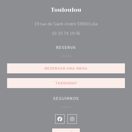
Touloulou
((abre en una nue
19 rue de Saint-André 59000 Lille
03 20 74 19 05
RESERVA
RESERVAR UNA MESA
TAKEAWAY
SEGUIRNOS
Facebook ((abre en una nueva vent
Instagram ((abre en una nuev