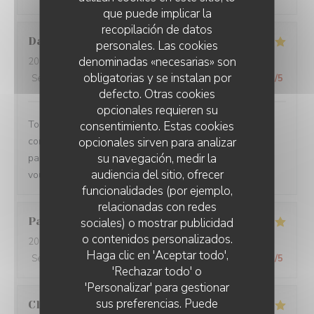
que puede implicar la
recopilación de datos
Damien
C
personales. Las cookies
denominadas «necesarias» son
2026-08-01
- 19:15 - Invitados 3
obligatorias y se instalan por
Servicio
:
5
/5
Ambiente
:
5
/5
Menú
:
5
/5
Calidad / Precio
:
5
/5
defecto. Otras cookies
opcionales requieren su
Toujours un plaisir de venir dans ce restaurant qui
consentimiento. Estas cookies
opcionales sirven para analizar
commence toujours par un accueil chaleureux. Tout est
su navegación, medir la
parfait si service à la cuisine. Ne changez rien Merci à
audiencia del sitio, ofrecer
vous
funcionalidades (por ejemplo,
relacionadas con redes
Pascal
V
sociales) o mostrar publicidad
o contenidos personalizados.
2026-07-31
- 20:45 - Invitados 2
Haga clic en 'Aceptar todo',
Servicio
:
5
/5
Ambiente
:
5
/5
Menú
:
5
/5
Calidad / Precio
:
5
/5
'Rechazar todo' o
'Personalizar' para gestionar
sus preferencias. Puede
Claire
H