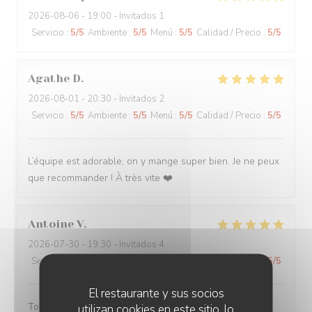
2026-08-06
- 19:00 - Invitados 1
Servicio
:
5
/5
Ambiente
:
5
/5
Menú
:
5
/5
Calidad / Precio
:
5
/5
Agathe
D
2026-08-01
- 20:30 - Invitados 2
Servicio
:
5
/5
Ambiente
:
5
/5
Menú
:
5
/5
Calidad / Precio
:
5
/5
L’équipe est adorable, on y mange super bien. Je ne peux
que recommander ! À très vite ❤️
Antoine
V
2026-07-30
- 19:30 - Invitados 4
Servicio
:
5
/5
Ambiente
:
5
/5
Menú
:
5
/5
Calidad / Precio
:
5
/5
El restaurante y sus socios
Toujours servi avec bonne humeur ! Plats délicieux
utilizan cookies en este sitio, lo