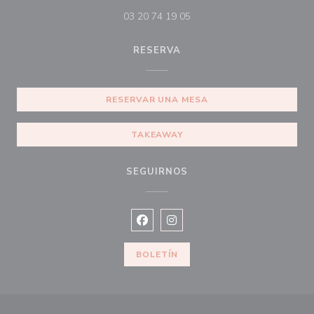
03 20 74 19 05
RESERVA
RESERVAR UNA MESA
TAKEAWAY
SEGUIRNOS
Facebook ((abre en una nueva vent
Instagram ((abre en una nuev
BOLETÍN