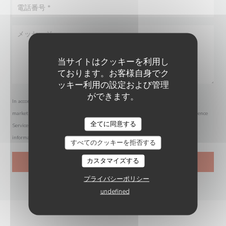
当サイトはクッキーを利用し
ております。お客様自身でク
ッキー利用の設定および管理
ができます。
In accordance with data protection regulations, you have the right to opt out of
marketing communications. UK residents can register with the Telephone Preference
全てに同意する
Service at
tpsonline.org.uk
. US residents can register at
donotcall.gov
. For more
information about how we process your data, please see our
privacy policy
.
すべてのクッキーを拒否する
カスタマイズする
プライバシーポリシー
undefined