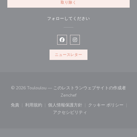
取り除く
フォローしてください
Facebook ((新しいウィンドウで開
Instagram ((新しいウィン
ニュースレター
© 2026 Touloulou — このレストランウェブサイトの作成者
((新しいウィンドウで開きます))
Zenchef
免責
利用規約
個人情報保護方針
クッキー ポリシー
((新しいウィンドウで開きます))
((新しいウィンドウで開きます))
((新しいウィンドウで開きます))
((新しいウィン
アクセシビリティ
((新しいウィンドウで開きます))