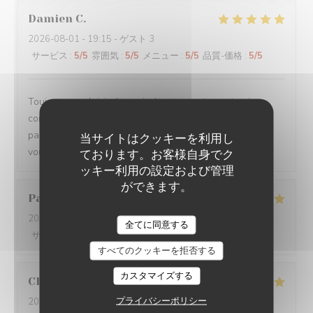
Damien
C
2026-08-01
- 19:15 - ゲスト 3
サービス
:
5
/5
雰囲気
:
5
/5
メニュー
:
5
/5
品質-価格
:
5
/5
Toujours un plaisir de venir dans ce restaurant qui
commence toujours par un accueil chaleureux. Tout est
parfait si service à la cuisine. Ne changez rien Merci à
当サイトはクッキーを利用し
vous
ております。お客様自身でク
ッキー利用の設定および管理
ができます。
Pascal
V
2026-07-31
- 20:45 - ゲスト 2
全てに同意する
サービス
:
5
/5
雰囲気
:
5
/5
メニュー
:
5
/5
品質-価格
:
5
/5
すべてのクッキーを拒否する
カスタマイズする
Claire
H
プライバシーポリシー
2026-07-30
- 20:30 - ゲスト 4