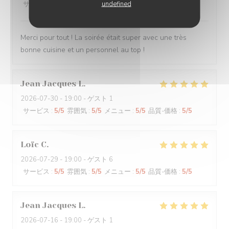
undefined
サービス
:
5
/5
雰囲気
:
5
/5
メニュー
:
5
/5
品質-価格
:
5
/5
Merci pour tout ! La soirée était super avec une très
bonne cuisine et un personnel au top !
Jean Jacques
L
2026-07-30
- 19:00 - ゲスト 1
サービス
:
5
/5
雰囲気
:
5
/5
メニュー
:
5
/5
品質-価格
:
5
/5
Loïc
C
2026-07-29
- 19:00 - ゲスト 6
サービス
:
5
/5
雰囲気
:
5
/5
メニュー
:
5
/5
品質-価格
:
5
/5
Jean Jacques
L
2026-07-16
- 19:00 - ゲスト 1