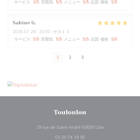
サービス
:
3
/5
雰囲気
:
5
/5
メニュー
:
5
/5
品質-価格
:
5
/5
Sabine
G
2026-07-28
- 20:00 - ゲスト 3
サービス
:
5
/5
雰囲気
:
5
/5
メニュー
:
5
/5
品質-価格
:
5
/5
1
2
3
Touloulou
((新しいウィンドウ
19 rue de Saint-André 59000 Lille
03 20 74 19 05