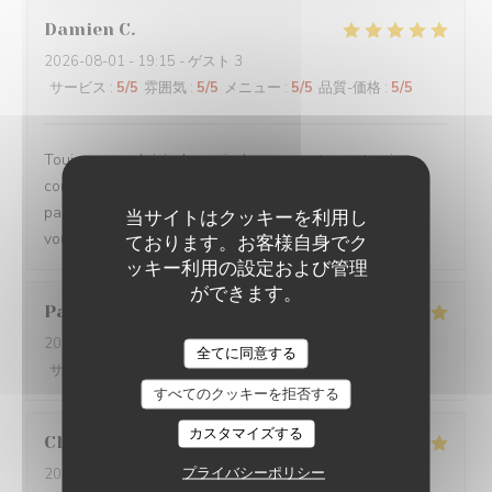
Damien
C
2026-08-01
- 19:15 - ゲスト 3
サービス
:
5
/5
雰囲気
:
5
/5
メニュー
:
5
/5
品質-価格
:
5
/5
Toujours un plaisir de venir dans ce restaurant qui
commence toujours par un accueil chaleureux. Tout est
parfait si service à la cuisine. Ne changez rien Merci à
当サイトはクッキーを利用し
vous
ております。お客様自身でク
ッキー利用の設定および管理
ができます。
Pascal
V
2026-07-31
- 20:45 - ゲスト 2
全てに同意する
サービス
:
5
/5
雰囲気
:
5
/5
メニュー
:
5
/5
品質-価格
:
5
/5
すべてのクッキーを拒否する
カスタマイズする
Claire
H
プライバシーポリシー
2026-07-30
- 20:30 - ゲスト 4