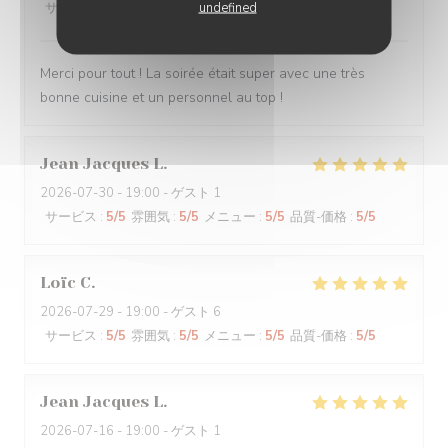
undefined
サービス
:
5
/5
雰囲気
:
5
/5
メニュー
:
5
/5
品質-価格
:
5
/5
Merci pour tout ! La soirée était super avec une très
bonne cuisine et un personnel au top !
Jean Jacques
L
2026-07-30
- 19:00 - ゲスト 1
サービス
:
5
/5
雰囲気
:
5
/5
メニュー
:
5
/5
品質-価格
:
5
/5
Loïc
C
2026-07-29
- 19:00 - ゲスト 6
サービス
:
5
/5
雰囲気
:
5
/5
メニュー
:
5
/5
品質-価格
:
5
/5
Jean Jacques
L
2026-07-16
- 19:00 - ゲスト 1