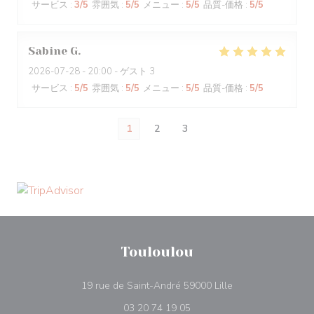
サービス
:
3
/5
雰囲気
:
5
/5
メニュー
:
5
/5
品質-価格
:
5
/5
Sabine
G
2026-07-28
- 20:00 - ゲスト 3
サービス
:
5
/5
雰囲気
:
5
/5
メニュー
:
5
/5
品質-価格
:
5
/5
1
2
3
Touloulou
((新しいウィンドウ
19 rue de Saint-André 59000 Lille
03 20 74 19 05