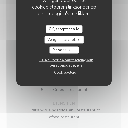
wijzigen door op het
cookiepictogram linksonder op
de sitepagina's te klikken.
OK, accepteer alle
ALGEMENE
Weiger alle cookies
INFORMATIE
Personaliseer
Beleid voor de bescherming van
KEUKEN
persoonsgegevens
Food From Réunion , Antilliaanse, Creole
Cookiebeleid
SOORT BEDRIJF
& Bar, Creools restaurant
DIENSTEN
Gratis wifi, Kinderstoelen, Restaurant of
afhaalrestaurant