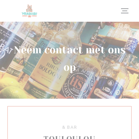
Cookies beheer paneel
Neem contact met ons
op
& BAR
TOULOULOU