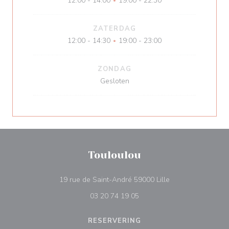
12:00 - 14:00
19:00 - 22:30
•
ZATERDAG
12:00 - 14:30
19:00 - 23:00
•
ZONDAG
Gesloten
Touloulou
((opent in een nie
19 rue de Saint-André 59000 Lille
03 20 74 19 05
RESERVERING