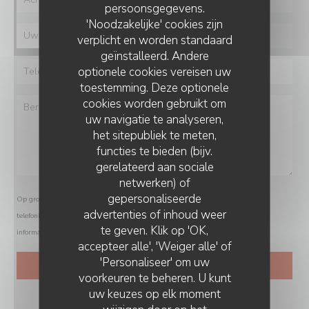
persoonsgegevens.
'Noodzakelijke' cookies zijn
verplicht en worden standaard
geïnstalleerd. Andere
optionele cookies vereisen uw
toestemming. Deze optionele
cookies worden gebruikt om
uw navigatie te analyseren,
het sitepubliek te meten,
functies te bieden (bijv.
gerelateerd aan sociale
netwerken) of
gepersonaliseerde
Op grond van de privacywetgeving heeft u het recht om u af te melden voor
advertenties of inhoud weer
telefonische marketing via het Bel-me-niet Register:
bel-me-niet.nl
. Voor meer
te geven. Klik op 'OK,
informatie over hoe wij uw gegevens verwerken, zie ons
privacybeleid
.
accepteer alle', 'Weiger alle' of
'Personaliseer' om uw
voorkeuren te beheren. U kunt
uw keuzes op elk moment