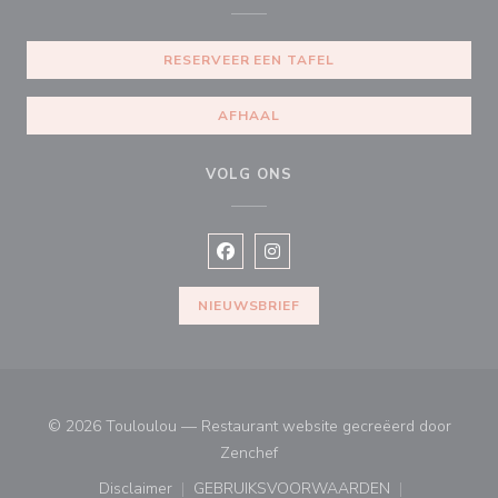
RESERVEER EEN TAFEL
AFHAAL
VOLG ONS
Facebook ((opent in een nieuw vens
Instagram ((opent in een nieu
NIEUWSBRIEF
© 2026 Touloulou — Restaurant website gecreëerd door
((opent in een nieuw venster))
Zenchef
Disclaimer
GEBRUIKSVOORWAARDEN