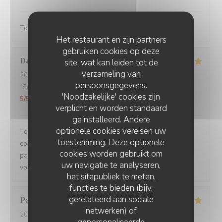
Toujours servi avec bonne humeur ! Plats délicieux
Het restaurant en zijn partners
gebruiken cookies op deze
Damien
C
site, wat kan leiden tot de
verzameling van
2026-08-01
- 19:15 - Gasten 3
persoonsgegevens.
Service
:
5
/5
Atmosfeer
:
5
/5
Keuken
:
5
/5
Kwaliteit / Prijs
:
'Noodzakelijke' cookies zijn
5
/5
verplicht en worden standaard
geïnstalleerd. Andere
optionele cookies vereisen uw
Toujours un plaisir de venir dans ce restaurant qui
toestemming. Deze optionele
commence toujours par un accueil chaleureux. Tout est
cookies worden gebruikt om
parfait si service à la cuisine. Ne changez rien Merci à
uw navigatie te analyseren,
vous
het sitepubliek te meten,
functies te bieden (bijv.
gerelateerd aan sociale
Pascal
V
netwerken) of
2026-07-31
- 20:45 - Gasten 2