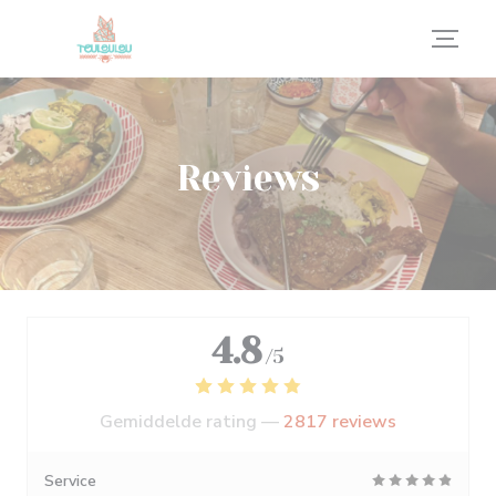
Cookies beheer paneel
Reviews
4.8
/5
Gemiddelde rating —
2817 reviews
Service