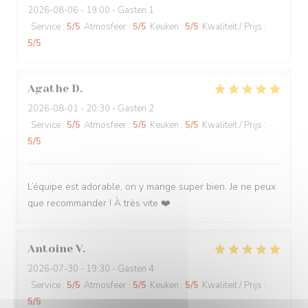
2026-08-06
- 19:00 - Gasten 1
Service
:
5
/5
Atmosfeer
:
5
/5
Keuken
:
5
/5
Kwaliteit / Prijs
:
5
/5
Agathe
D
2026-08-01
- 20:30 - Gasten 2
Service
:
5
/5
Atmosfeer
:
5
/5
Keuken
:
5
/5
Kwaliteit / Prijs
:
5
/5
L’équipe est adorable, on y mange super bien. Je ne peux
que recommander ! À très vite ❤️
Antoine
V
2026-07-30
- 19:30 - Gasten 4
Service
:
5
/5
Atmosfeer
:
5
/5
Keuken
:
5
/5
Kwaliteit / Prijs
:
5
/5