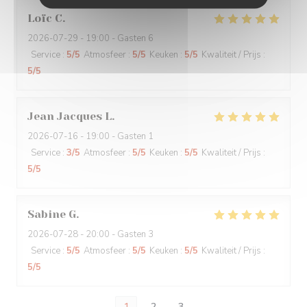
Loïc
C
2026-07-29
- 19:00 - Gasten 6
Service
:
5
/5
Atmosfeer
:
5
/5
Keuken
:
5
/5
Kwaliteit / Prijs
:
5
/5
Jean Jacques
L
2026-07-16
- 19:00 - Gasten 1
Service
:
3
/5
Atmosfeer
:
5
/5
Keuken
:
5
/5
Kwaliteit / Prijs
:
5
/5
Sabine
G
2026-07-28
- 20:00 - Gasten 3
Service
:
5
/5
Atmosfeer
:
5
/5
Keuken
:
5
/5
Kwaliteit / Prijs
:
5
/5
1
2
3