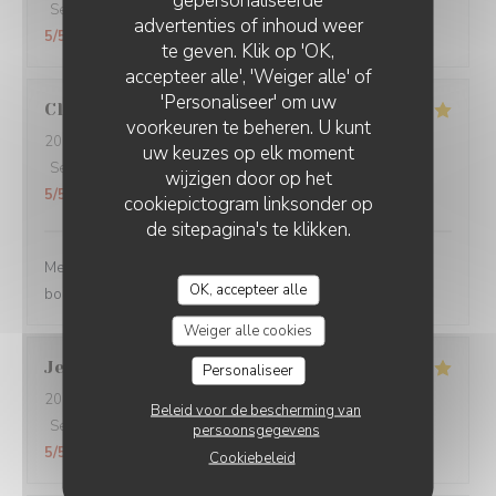
gepersonaliseerde
Service
:
5
/5
Atmosfeer
:
5
/5
Keuken
:
5
/5
Kwaliteit / Prijs
:
advertenties of inhoud weer
5
/5
te geven. Klik op 'OK,
accepteer alle', 'Weiger alle' of
'Personaliseer' om uw
Claire
H
voorkeuren te beheren. U kunt
2026-07-30
- 20:30 - Gasten 4
uw keuzes op elk moment
Service
:
5
/5
Atmosfeer
:
5
/5
Keuken
:
5
/5
Kwaliteit / Prijs
:
wijzigen door op het
5
/5
cookiepictogram linksonder op
de sitepagina's te klikken.
Merci pour tout ! La soirée était super avec une très
OK, accepteer alle
bonne cuisine et un personnel au top !
Weiger alle cookies
Jean Jacques
L
Personaliseer
2026-07-30
- 19:00 - Gasten 1
Beleid voor de bescherming van
Service
:
5
/5
Atmosfeer
:
5
/5
Keuken
:
5
/5
Kwaliteit / Prijs
:
persoonsgegevens
5
/5
Cookiebeleid