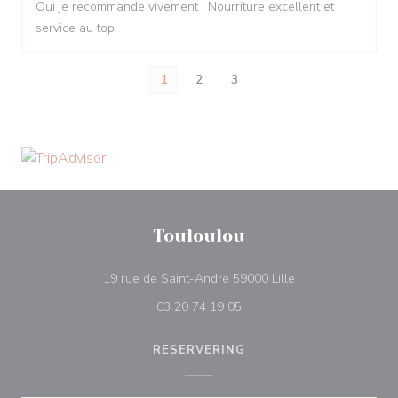
Oui je recommande vivement . Nourriture excellent et
service au top
1
2
3
Touloulou
((opent in een nie
19 rue de Saint-André 59000 Lille
03 20 74 19 05
RESERVERING