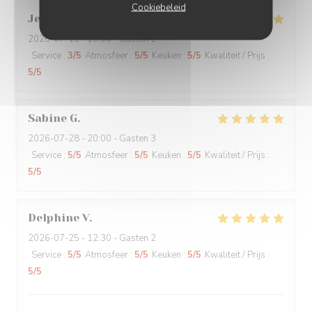
Cookiebeleid
Jean Jacques
L
2026-07-16
- 19:00 - Gasten 1
Service
:
3
/5
Atmosfeer
:
5
/5
Keuken
:
5
/5
Kwaliteit / Prijs
:
5
/5
Sabine
G
2026-07-28
- 20:00 - Gasten 3
Service
:
5
/5
Atmosfeer
:
5
/5
Keuken
:
5
/5
Kwaliteit / Prijs
:
5
/5
Delphine
V
2026-07-25
- 12:30 - Gasten 2
Service
:
5
/5
Atmosfeer
:
5
/5
Keuken
:
5
/5
Kwaliteit / Prijs
:
5
/5