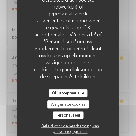
Service
:
5
/5
Atmosfeer
:
5
/5
Keuken
:
5
/5
Kwaliteit / Prijs
:
netwerken) of
5
/5
gepersonaliseerde
advertenties of inhoud weer
te geven. Klik op 'OK,
Merci pour tout ! La soirée était super avec une très
accepteer alle', 'Weiger alle' of
bonne cuisine et un personnel au top !
'Personaliseer' om uw
voorkeuren te beheren. U kunt
uw keuzes op elk moment
Jean Jacques
L
wijzigen door op het
2026-07-30
- 19:00 - Gasten 1
cookiepictogram linksonder op
Service
:
5
/5
Atmosfeer
:
5
/5
Keuken
:
5
/5
Kwaliteit / Prijs
:
de sitepagina's te klikken.
5
/5
OK, accepteer alle
Loïc
C
Weiger alle cookies
2026-07-29
- 19:00 - Gasten 6
Personaliseer
Service
:
5
/5
Atmosfeer
:
5
/5
Keuken
:
5
/5
Kwaliteit / Prijs
:
5
/5
Beleid voor de bescherming van
persoonsgegevens