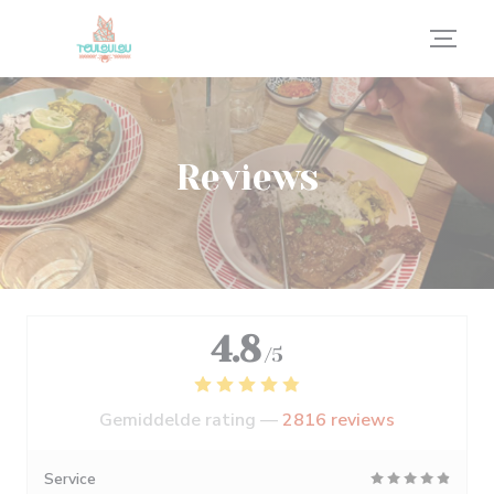
Cookies beheer paneel
Reviews
4.8
/5
Gemiddelde rating —
2816 reviews
Service