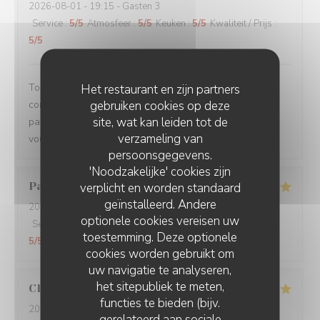
2026-08-01
- 19:15 - Gasten 3
Service
:
5
/5
Atmosfeer
:
5
/5
Keuken
:
5
/5
Kwaliteit / Prijs
:
5
/5
Toujours un plaisir de venir dans ce restaurant qui
Het restaurant en zijn partners
gebruiken cookies op deze
commence toujours par un accueil chaleureux. Tout est
site, wat kan leiden tot de
parfait si service à la cuisine. Ne changez rien Merci à
verzameling van
vous
persoonsgegevens.
'Noodzakelijke' cookies zijn
Pascal
V
verplicht en worden standaard
geïnstalleerd. Andere
2026-07-31
- 20:45 - Gasten 2
optionele cookies vereisen uw
Service
:
5
/5
Atmosfeer
:
5
/5
Keuken
:
5
/5
Kwaliteit / Prijs
:
toestemming. Deze optionele
5
/5
cookies worden gebruikt om
uw navigatie te analyseren,
het sitepubliek te meten,
Claire
H
functies te bieden (bijv.
2026-07-30
- 20:30 - Gasten 4
gerelateerd aan sociale