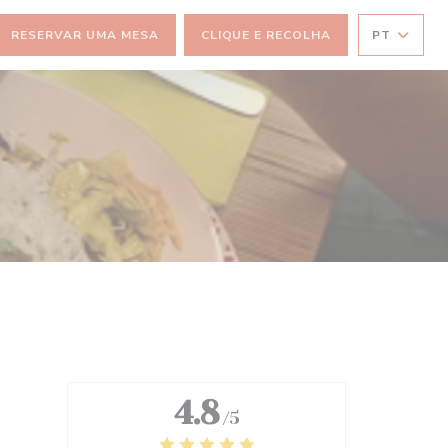
RESERVAR UMA MESA
CLIQUE E RECOLHA
PT
))
4.8
/5