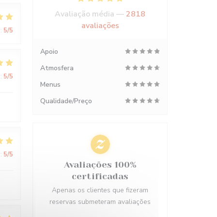
Avaliação média —
2818
avaliações
:
5
/5
Apoio
Atmosfera
:
5
/5
Menus
Qualidade/Preço
:
5
/5
Avaliações 100%
certificadas
Apenas os clientes que fizeram
reservas submeteram avaliações