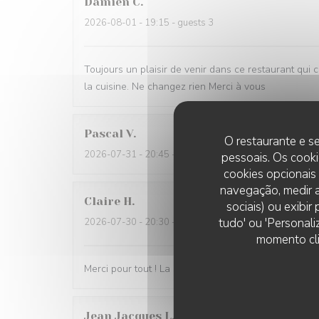
Damien
C
2026-08-01
- 19:15 - guests 3
Toujours un plaisir de venir dans ce restaurant qui 
la cuisine. Ne changez rien Merci à vous
Pascal
V
O restaurante e se
2026-07-31
- 20:45 - guests 2
pessoais. Os cooki
cookies opcionais
navegação, medir a
Claire
H
sociais) ou exibi
tudo' ou 'Personali
2026-07-30
- 20:30 - guests 4
momento cli
Merci pour tout ! La soirée était super avec une très
Jean Jacques
L