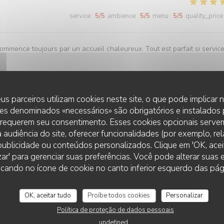
service
:
5
/5
ambience
:
5
/5
menu
:
5
/5
quality_price
commence toujours par un accueil chaleureux. Tout est parfait si servic
us parceiros utilizam cookies neste site, o que pode implicar
service
:
5
/5
ambience
:
5
/5
menu
:
5
/5
quality_price
es denominados «necessários» são obrigatórios e instalados
 requerem seu consentimento. Esses cookies opcionais servem
 audiência do site, oferecer funcionalidades (por exemplo, re
r publicidade ou conteúdos personalizados. Clique em 'OK, aceit
zar' para gerenciar suas preferências. Você pode alterar suas
service
:
5
/5
ambience
:
5
/5
menu
:
5
/5
quality_price
cando no ícone de cookie no canto inferior esquerdo das pági
 bonne cuisine et un personnel au top !
OK, aceitar tudo
Proíbe todos cookies
Personalizar
Política de proteção de dados pessoais
undefined