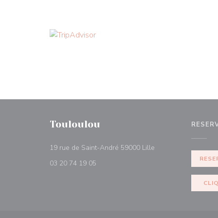
Touloulou
RESER
((abre numa nova jan
19 rue de Saint-André 59000 Lille
RESE
03 20 74 19 05
CLI