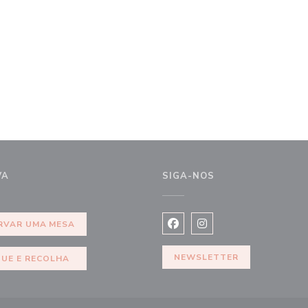
VA
SIGA-NOS
ela))
RVAR UMA MESA
Facebook ((abre numa nova j
Instagram ((abre numa 
NEWSLETTER
QUE E RECOLHA