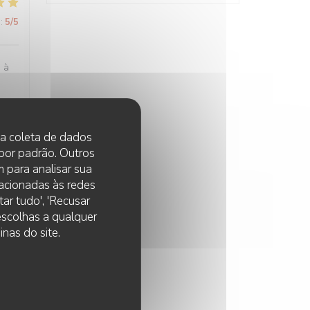
:
5
/5
e à
 na coleta de dados
:
5
/5
 por padrão. Outros
 para analisar sua
lacionadas às redes
ar tudo', 'Recusar
 escolhas a qualquer
:
5
/5
nas do site.