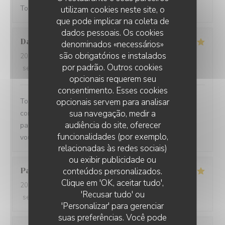
Toujours servi avec bonne humeur ! Plats délicieux
utilizam cookies neste site, o
que pode implicar na coleta de
dados pessoais. Os cookies
Damien
C
denominados «necessários»
são obrigatórios e instalados
2026-08-01
- 19:15 - guests 3
por padrão. Outros cookies
service
:
5
/5
ambience
:
5
/5
menu
:
5
/5
quality_price
:
5
/5
opcionais requerem seu
consentimento. Esses cookies
Toujours un plaisir de venir dans ce restaurant qui
opcionais servem para analisar
sua navegação, medir a
commence toujours par un accueil chaleureux. Tout est
audiência do site, oferecer
parfait si service à la cuisine. Ne changez rien Merci à
funcionalidades (por exemplo,
vous
relacionadas às redes sociais)
ou exibir publicidade ou
Pascal
V
conteúdos personalizados.
Clique em 'OK, aceitar tudo',
2026-07-31
- 20:45 - guests 2
'Recusar tudo' ou
service
:
5
/5
ambience
:
5
/5
menu
:
5
/5
quality_price
:
5
/5
'Personalizar' para gerenciar
suas preferências. Você pode