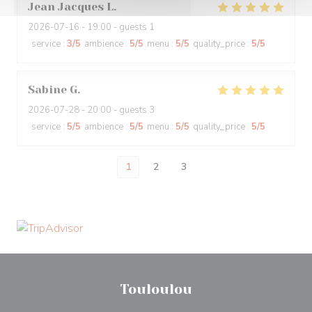
Jean Jacques
L
2026-07-16
- 19:00 - guests 1
service
:
3
/5
ambience
:
5
/5
menu
:
5
/5
quality_price
:
5
/5
Sabine
G
2026-07-28
- 20:00 - guests 3
service
:
5
/5
ambience
:
5
/5
menu
:
5
/5
quality_price
:
5
/5
1
2
3
Touloulou