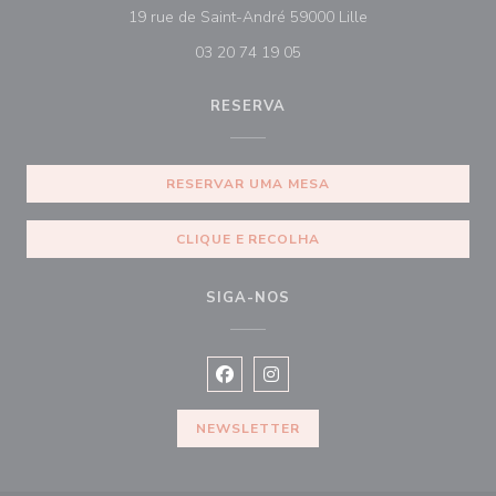
((abre numa nova j
19 rue de Saint-André 59000 Lille
03 20 74 19 05
RESERVA
RESERVAR UMA MESA
CLIQUE E RECOLHA
SIGA-NOS
Facebook ((abre numa nova janela))
Instagram ((abre numa nova ja
NEWSLETTER