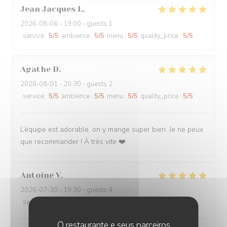
Jean Jacques
L
2026-08-06
- 19:00 - guests 1
service
:
5
/5
ambience
:
5
/5
menu
:
5
/5
quality_price
:
5
/5
Agathe
D
2026-08-01
- 20:30 - guests 2
service
:
5
/5
ambience
:
5
/5
menu
:
5
/5
quality_price
:
5
/5
L’équipe est adorable, on y mange super bien. Je ne peux
que recommander ! À très vite ❤️
Antoine
V
2026-07-30
- 19:30 - guests 4
service
:
5
/5
ambience
:
5
/5
menu
:
5
/5
quality_price
:
5
/5
O restaurante e seus parceiros