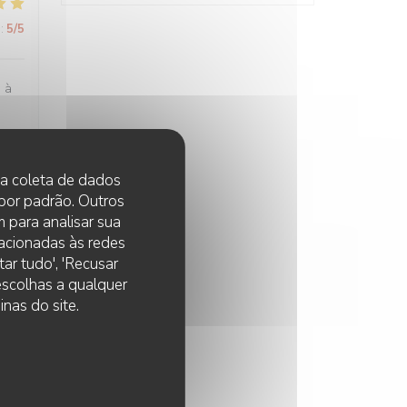
:
5
/5
e à
 na coleta de dados
:
5
/5
 por padrão. Outros
 para analisar sua
lacionadas às redes
ar tudo', 'Recusar
 escolhas a qualquer
:
5
/5
nas do site.