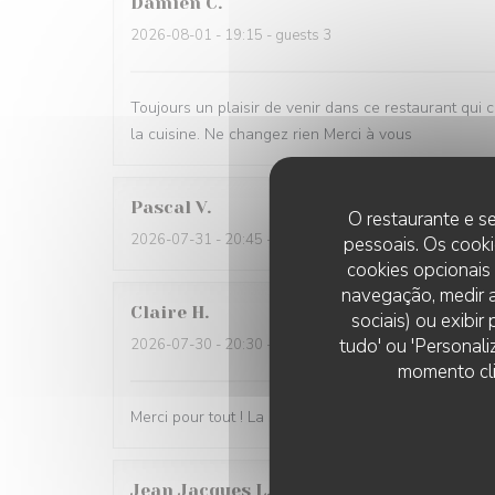
Damien
C
2026-08-01
- 19:15 - guests 3
Toujours un plaisir de venir dans ce restaurant qui 
la cuisine. Ne changez rien Merci à vous
Pascal
V
O restaurante e se
2026-07-31
- 20:45 - guests 2
pessoais. Os cooki
cookies opcionais
navegação, medir a
Claire
H
sociais) ou exibi
tudo' ou 'Personali
2026-07-30
- 20:30 - guests 4
momento cli
Merci pour tout ! La soirée était super avec une très
Jean Jacques
L