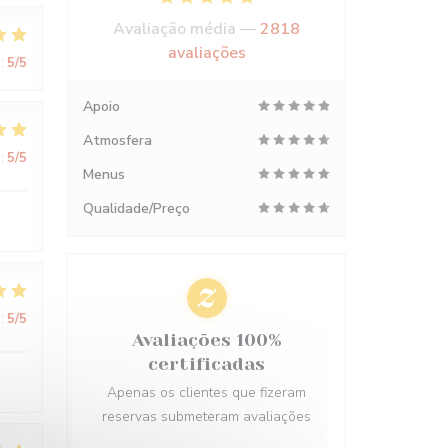
Avaliação média —
2818
avaliações
:
5
/5
Apoio
Atmosfera
:
5
/5
Menus
Qualidade/Preço
:
5
/5
Avaliações 100%
certificadas
Apenas os clientes que fizeram
reservas submeteram avaliações