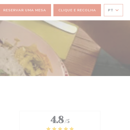
RESERVAR UMA MESA
CLIQUE E RECOLHA
PT
))
4.8
/5