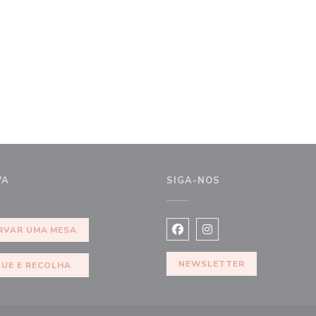
VA
SIGA-NOS
ela))
RVAR UMA MESA
Facebook ((abre numa nova j
Instagram ((abre numa 
NEWSLETTER
QUE E RECOLHA