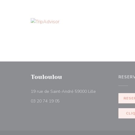
Touloulou
RESER
((abre numa nova jan
19 rue de Saint-André 59000 Lille
RESE
03 20 74 19 05
CLI