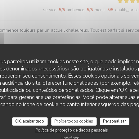
service
:
5
/5
ambience
:
5
/5
menu
:
5
/5
quality_price
commence toujours par un accueil chaleureux. Tout est parfait si servic
us parceiros utilizam cookies neste site, o que pode implicar
service
:
5
/5
ambience
:
5
/5
menu
:
5
/5
quality_price
es denominados «necessários» são obrigatórios e instalados
 requerem seu consentimento. Esses cookies opcionais servem
 audiência do site, oferecer funcionalidades (por exemplo, re
r publicidade ou conteúdos personalizados. Clique em 'OK, aceit
zar' para gerenciar suas preferências. Você pode alterar suas
service
:
5
/5
ambience
:
5
/5
menu
:
5
/5
quality_price
cando no ícone de cookie no canto inferior esquerdo das pági
 bonne cuisine et un personnel au top !
OK, aceitar tudo
Proíbe todos cookies
Personalizar
Política de proteção de dados pessoais
undefined