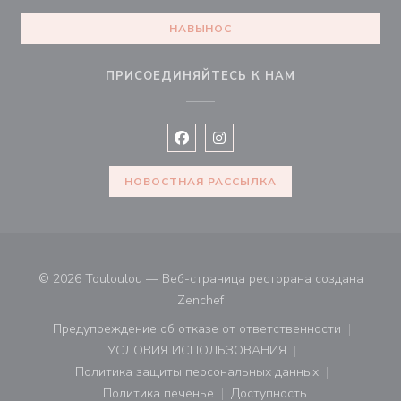
НАВЫНОС
ПРИСОЕДИНЯЙТЕСЬ К НАМ
Facebook ((открывается в новом 
Instagram ((открывается в н
НОВОСТНАЯ РАССЫЛКА
© 2026 Touloulou — Веб-страница ресторана создана
((открывается в новом окне))
Zenchef
Предупреждение об отказе от ответственности
((открывается в новом окне))
УСЛОВИЯ ИСПОЛЬЗОВАНИЯ
((открывается в новом окне))
Политика защиты персональных данных
((открывается в новом окне))
Политика печенье
Доступность