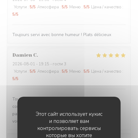
Услуги
:
5
/5
Атмосфера
:
5
/5
Меню
:
5
/5
Цена / качество
:
5
/5
Toujours servi avec bonne humeur ! Plats délicieux
Damien
C
2026-08-01
- 19:15 - гости 3
Услуги
:
5
/5
Атмосфера
:
5
/5
Меню
:
5
/5
Цена / качество
:
5
/5
Toujours un plaisir de venir dans ce restaurant qui
commence toujours par un accueil chaleureux. Tout est
Этот сайт использует кукис
parfait si service à la cuisine. Ne changez rien Merci à
и позволяет вам
vous
контролировать сервисы
которые вы хотите