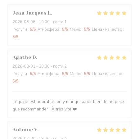
Jean Jacques
L
2026-08-06
- 19:00 - гости 1
Услуги
:
5
/5
Атмосфера
:
5
/5
Меню
:
5
/5
Цена / качество
:
5
/5
Agathe
D
2026-08-01
- 20:30 - гости 2
Услуги
:
5
/5
Атмосфера
:
5
/5
Меню
:
5
/5
Цена / качество
:
5
/5
L’équipe est adorable, on y mange super bien. Je ne peux
que recommander ! À très vite ❤️
Antoine
V
2026-07-30
- 19:30 - гости 4