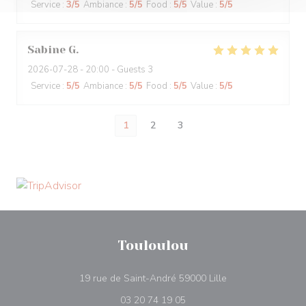
Service
:
3
/5
Ambiance
:
5
/5
Food
:
5
/5
Value
:
5
/5
Sabine
G
2026-07-28
- 20:00 - Guests 3
Service
:
5
/5
Ambiance
:
5
/5
Food
:
5
/5
Value
:
5
/5
1
2
3
Touloulou
((opens in a new 
19 rue de Saint-André 59000 Lille
03 20 74 19 05