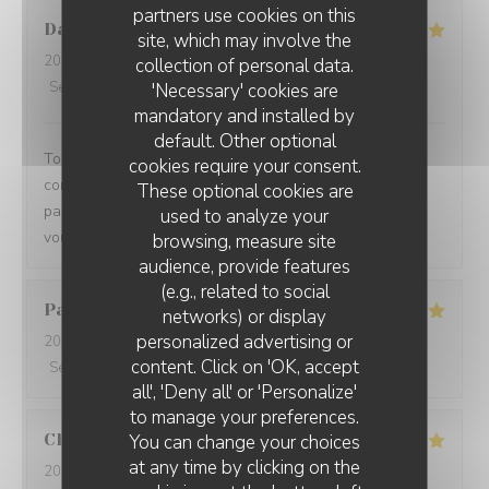
partners use cookies on this
Damien
C
site, which may involve the
2026-08-01
- 19:15 - Guests 3
collection of personal data.
Service
:
5
/5
Ambiance
:
5
/5
Food
:
5
/5
Value
:
5
/5
'Necessary' cookies are
mandatory and installed by
default. Other optional
Toujours un plaisir de venir dans ce restaurant qui
cookies require your consent.
commence toujours par un accueil chaleureux. Tout est
These optional cookies are
parfait si service à la cuisine. Ne changez rien Merci à
used to analyze your
vous
browsing, measure site
audience, provide features
(e.g., related to social
Pascal
V
networks) or display
personalized advertising or
2026-07-31
- 20:45 - Guests 2
content. Click on 'OK, accept
Service
:
5
/5
Ambiance
:
5
/5
Food
:
5
/5
Value
:
5
/5
all', 'Deny all' or 'Personalize'
to manage your preferences.
Claire
H
You can change your choices
at any time by clicking on the
2026-07-30
- 20:30 - Guests 4