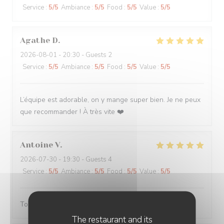
Service
:
5
/5
Ambiance
:
5
/5
Food
:
5
/5
Value
:
5
/5
Agathe
D
2026-08-01
- 20:30 - Guests 2
Service
:
5
/5
Ambiance
:
5
/5
Food
:
5
/5
Value
:
5
/5
L’équipe est adorable, on y mange super bien. Je ne peux
que recommander ! À très vite ❤️
Antoine
V
2026-07-30
- 19:30 - Guests 4
Service
:
5
/5
Ambiance
:
5
/5
Food
:
5
/5
Value
:
5
/5
Toujours servi avec bonne humeur ! Plats délicieux
The restaurant and its