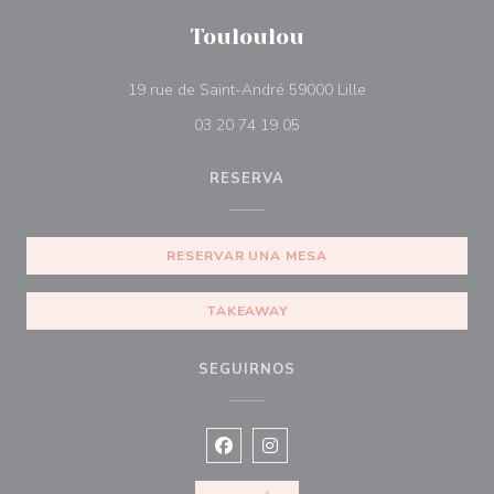
Touloulou
((abre en una nue
19 rue de Saint-André 59000 Lille
03 20 74 19 05
RESERVA
RESERVAR UNA MESA
TAKEAWAY
SEGUIRNOS
Facebook ((abre en una nueva vent
Instagram ((abre en una nuev