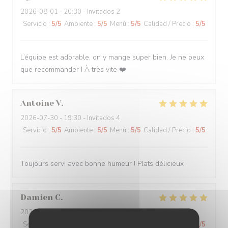
2026-08-01
- 20:30 - Invitados 2
Servicio
:
5
/5
Ambiente
:
5
/5
Menú
:
5
/5
Calidad / Precio
:
5
/5
L’équipe est adorable, on y mange super bien. Je ne peux
que recommander ! À très vite ❤️
Antoine
V
2026-07-30
- 19:30 - Invitados 4
Servicio
:
5
/5
Ambiente
:
5
/5
Menú
:
5
/5
Calidad / Precio
:
5
/5
Toujours servi avec bonne humeur ! Plats délicieux
Damien
C
2026-08-01
- 19:15 - Invitados 3
Servicio
:
5
/5
Ambiente
:
5
/5
Menú
:
5
/5
Calidad / Precio
:
5
/5