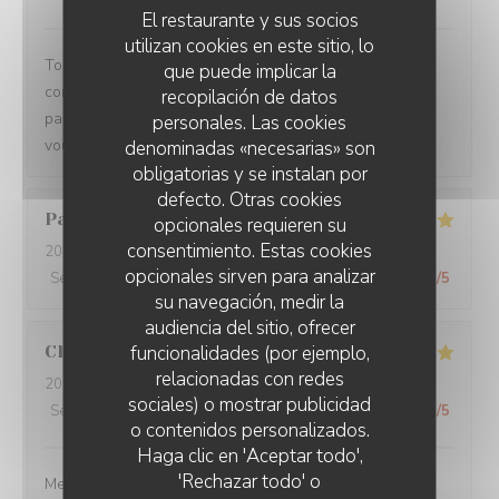
El restaurante y sus socios
utilizan cookies en este sitio, lo
Toujours un plaisir de venir dans ce restaurant qui
que puede implicar la
commence toujours par un accueil chaleureux. Tout est
recopilación de datos
parfait si service à la cuisine. Ne changez rien Merci à
personales. Las cookies
vous
denominadas «necesarias» son
obligatorias y se instalan por
defecto. Otras cookies
Pascal
V
opcionales requieren su
consentimiento. Estas cookies
2026-07-31
- 20:45 - Invitados 2
opcionales sirven para analizar
Servicio
:
5
/5
Ambiente
:
5
/5
Menú
:
5
/5
Calidad / Precio
:
5
/5
su navegación, medir la
audiencia del sitio, ofrecer
funcionalidades (por ejemplo,
Claire
H
relacionadas con redes
2026-07-30
- 20:30 - Invitados 4
sociales) o mostrar publicidad
Servicio
:
5
/5
Ambiente
:
5
/5
Menú
:
5
/5
Calidad / Precio
:
5
/5
o contenidos personalizados.
Haga clic en 'Aceptar todo',
'Rechazar todo' o
Merci pour tout ! La soirée était super avec une très