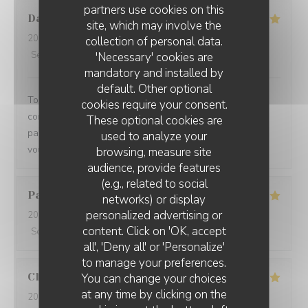
partners use cookies on this
Damien
C
site, which may involve the
2026-08-01
- 19:15 - Guests 3
collection of personal data.
Service
:
5
/5
Ambiance
:
5
/5
Food
:
5
/5
Value
:
5
/5
'Necessary' cookies are
mandatory and installed by
default. Other optional
Toujours un plaisir de venir dans ce restaurant qui
cookies require your consent.
commence toujours par un accueil chaleureux. Tout est
These optional cookies are
parfait si service à la cuisine. Ne changez rien Merci à
used to analyze your
vous
browsing, measure site
audience, provide features
(e.g., related to social
Pascal
V
networks) or display
personalized advertising or
2026-07-31
- 20:45 - Guests 2
content. Click on 'OK, accept
Service
:
5
/5
Ambiance
:
5
/5
Food
:
5
/5
Value
:
5
/5
all', 'Deny all' or 'Personalize'
to manage your preferences.
Claire
H
You can change your choices
at any time by clicking on the
2026-07-30
- 20:30 - Guests 4