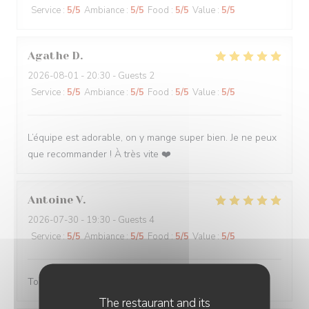
Service
:
5
/5
Ambiance
:
5
/5
Food
:
5
/5
Value
:
5
/5
Agathe
D
2026-08-01
- 20:30 - Guests 2
Service
:
5
/5
Ambiance
:
5
/5
Food
:
5
/5
Value
:
5
/5
L’équipe est adorable, on y mange super bien. Je ne peux
que recommander ! À très vite ❤️
Antoine
V
2026-07-30
- 19:30 - Guests 4
Service
:
5
/5
Ambiance
:
5
/5
Food
:
5
/5
Value
:
5
/5
Toujours servi avec bonne humeur ! Plats délicieux
The restaurant and its