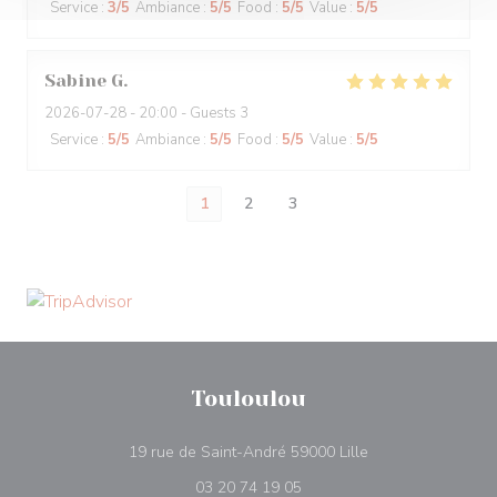
Service
:
3
/5
Ambiance
:
5
/5
Food
:
5
/5
Value
:
5
/5
Sabine
G
2026-07-28
- 20:00 - Guests 3
Service
:
5
/5
Ambiance
:
5
/5
Food
:
5
/5
Value
:
5
/5
1
2
3
Touloulou
((opens in a new 
19 rue de Saint-André 59000 Lille
03 20 74 19 05