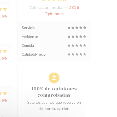
Valoración media —
2816
Opiniones
:
5
/5
Servicio
Ambiente
Comida
Calidad/Precio
:
5
/5
100% de opiniones
comprobadas
:
5
/5
Solo los clientes que reservaron
dejaron su opinión