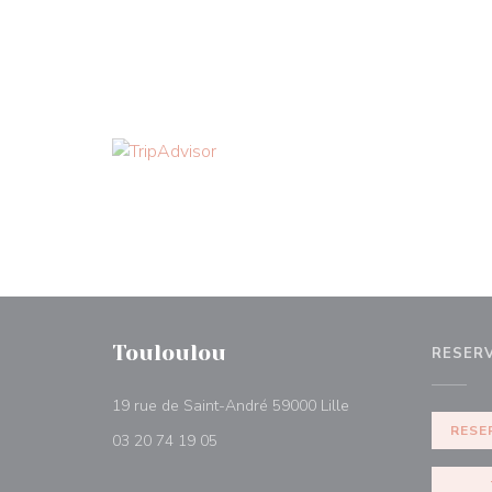
Touloulou
RESER
((abre en una nueva
19 rue de Saint-André 59000 Lille
RESE
03 20 74 19 05