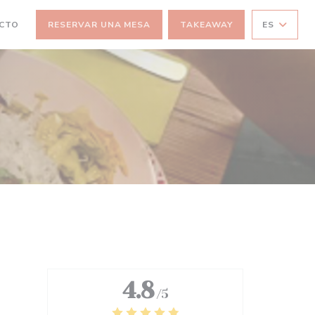
ACTO
RESERVAR UNA MESA
TAKEAWAY
ES
EVA VENTANA))
4.8
/5