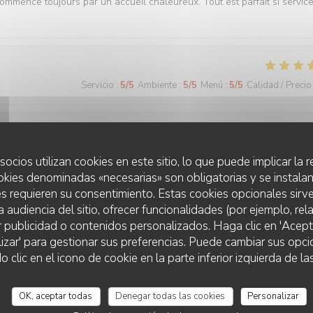
commence toujours par un accueil chaleureux. Tout est parfait si servic
Servicio
:
5
/5
Ambiente
:
5
/5
Menú
:
5
/5
Calidad / Precio
Servicio
:
5
/5
Ambiente
:
5
/5
Menú
:
5
/5
Calidad / Precio
socios utilizan cookies en este sitio, lo que puede implicar la
okies denominadas «necesarias» son obligatorias y se instalan
s requieren su consentimiento. Estas cookies opcionales sirve
 bonne cuisine et un personnel au top !
a audiencia del sitio, ofrecer funcionalidades (por ejemplo, re
r publicidad o contenidos personalizados. Haga clic en 'Acept
lizar' para gestionar sus preferencias. Puede cambiar sus opci
lic en el icono de cookie en la parte inferior izquierda de las
Servicio
:
5
/5
Ambiente
:
5
/5
Menú
:
5
/5
Calidad / Precio
OK, aceptar todas
Denegar todas las cookies
Personalizar