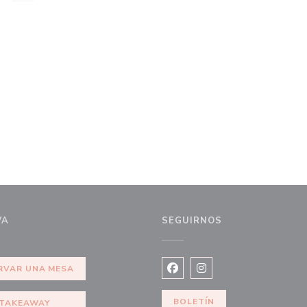
VA
SEGUIRNOS
 ventana))
RVAR UNA MESA
Facebook ((abre en una nuev
Instagram ((abre en u
BOLETÍN
TAKEAWAY