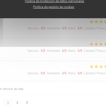
Política de protección de datos personales
Servicio
:
5
/5
Ambiente
:
5
/5
Menú
:
5
/5
Calidad / Precio
Política de gestión de cookies
Servicio
:
3
/5
Ambiente
:
5
/5
Menú
:
5
/5
Calidad / Precio
Servicio
:
5
/5
Ambiente
:
5
/5
Menú
:
5
/5
Calidad / Precio
Servicio
:
5
/5
Ambiente
:
5
/5
Menú
:
5
/5
Calidad / Precio
t service au top
1
2
3