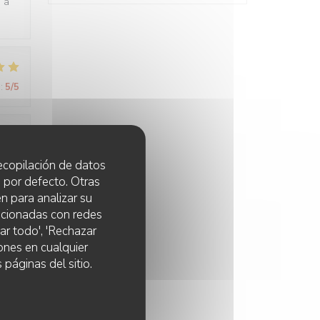
e à
:
5
/5
:
5
/5
 recopilación de datos
 por defecto. Otras
n para analizar su
lacionadas con redes
ar todo', 'Rechazar
ones en cualquier
 páginas del sitio.
:
5
/5