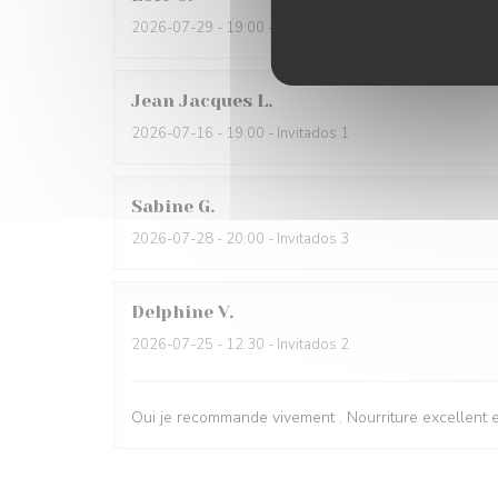
2026-07-29
- 19:00 - Invitados 6
Jean Jacques
L
2026-07-16
- 19:00 - Invitados 1
Sabine
G
2026-07-28
- 20:00 - Invitados 3
Delphine
V
2026-07-25
- 12:30 - Invitados 2
Oui je recommande vivement . Nourriture excellent e