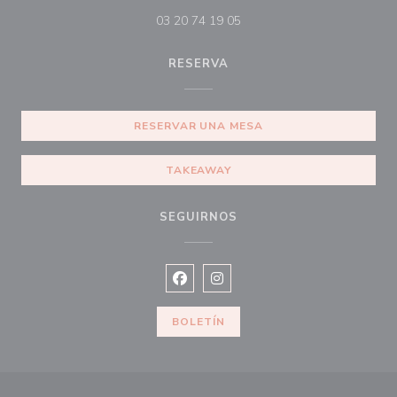
03 20 74 19 05
RESERVA
RESERVAR UNA MESA
TAKEAWAY
SEGUIRNOS
Facebook ((abre en una nueva vent
Instagram ((abre en una nuev
BOLETÍN