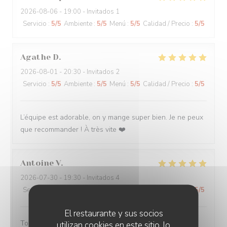
2026-08-06
- 19:00 - Invitados 1
Servicio
:
5
/5
Ambiente
:
5
/5
Menú
:
5
/5
Calidad / Precio
:
5
/5
Agathe
D
2026-08-01
- 20:30 - Invitados 2
Servicio
:
5
/5
Ambiente
:
5
/5
Menú
:
5
/5
Calidad / Precio
:
5
/5
L’équipe est adorable, on y mange super bien. Je ne peux
que recommander ! À très vite ❤️
Antoine
V
2026-07-30
- 19:30 - Invitados 4
Servicio
:
5
/5
Ambiente
:
5
/5
Menú
:
5
/5
Calidad / Precio
:
5
/5
El restaurante y sus socios
Toujours servi avec bonne humeur ! Plats délicieux
utilizan cookies en este sitio, lo