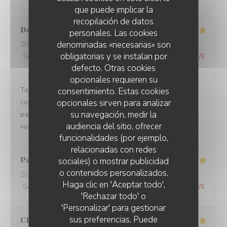
que puede implicar la
recopilación de datos
Damien
C
personales. Las cookies
denominadas «necesarias» son
2026-08-01
- 19:15 - Invitados 3
obligatorias y se instalan por
Servicio
:
5
/5
Ambiente
:
5
/5
Menú
:
5
/5
Calidad / Precio
:
5
/5
defecto. Otras cookies
opcionales requieren su
Toujours un plaisir de venir dans ce restaurant qui
consentimiento. Estas cookies
opcionales sirven para analizar
commence toujours par un accueil chaleureux. Tout est
su navegación, medir la
parfait si service à la cuisine. Ne changez rien Merci à
audiencia del sitio, ofrecer
vous
funcionalidades (por ejemplo,
relacionadas con redes
Pascal
V
sociales) o mostrar publicidad
o contenidos personalizados.
2026-07-31
- 20:45 - Invitados 2
Haga clic en 'Aceptar todo',
Servicio
:
5
/5
Ambiente
:
5
/5
Menú
:
5
/5
Calidad / Precio
:
5
/5
'Rechazar todo' o
'Personalizar' para gestionar
sus preferencias. Puede
Claire
H