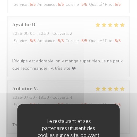
Service
:
5
/5
Ambiance
:
5
/5
Cuisine
:
5
/5
Qualité / Prix
:
5
/5
Agathe
D
2026-08-01
- 20:30 - Couverts 2
Service
:
5
/5
Ambiance
:
5
/5
Cuisine
:
5
/5
Qualité / Prix
:
5
/5
L’équipe est adorable, on y mange super bien. Je ne peux
que recommander ! À très vite ❤️
Antoine
V
2026-07-30
- 19:30 - Couverts 4
Service
:
5
/5
Ambiance
:
5
/5
Cuisine
:
5
/5
Qualité / Prix
:
5
/5
Le restaurant et ses
Toujours servi avec bonne humeur ! Plats délicieux
partenaires utilisent des
cookies sur ce site, pouvant