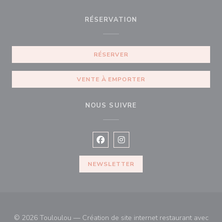
RÉSERVATION
RÉSERVER
VENTE À EMPORTER
NOUS SUIVRE
Facebook ((ouvre une nouvelle fenê
Instagram ((ouvre une nouvell
NEWSLETTER
© 2026 Touloulou — Création de site internet restaurant avec