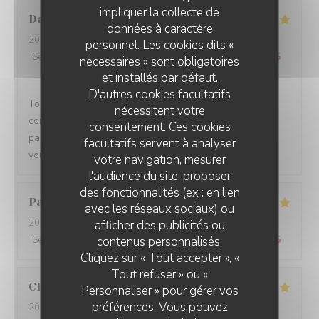
impliquer la collecte de
Damien
C
données à caractère
2026-08-01
- 19:15 - Couverts 3
personnel. Les cookies dits «
Service
:
5
/5
Ambiance
:
5
/5
Cuisine
:
5
/5
Qualité / Prix
:
5
/5
nécessaires » sont obligatoires
et installés par défaut.
D'autres cookies facultatifs
Toujours un plaisir de venir dans ce restaurant qui
nécessitent votre
commence toujours par un accueil chaleureux. Tout est
consentement. Ces cookies
parfait si service à la cuisine. Ne changez rien Merci à
facultatifs servent à analyser
vous
votre navigation, mesurer
l'audience du site, proposer
des fonctionnalités (ex : en lien
Pascal
V
avec les réseaux sociaux) ou
2026-07-31
- 20:45 - Couverts 2
afficher des publicités ou
contenus personnalisés.
Service
:
5
/5
Ambiance
:
5
/5
Cuisine
:
5
/5
Qualité / Prix
:
5
/5
Cliquez sur « Tout accepter », «
Tout refuser » ou «
Claire
H
Personnaliser » pour gérer vos
préférences. Vous pouvez
2026-07-30
- 20:30 - Couverts 4