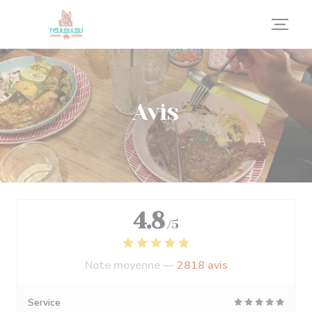
Personnalisation de vos choix en matière de cookies
Avis
4.8
/5
Note moyenne —
2818 avis
Service