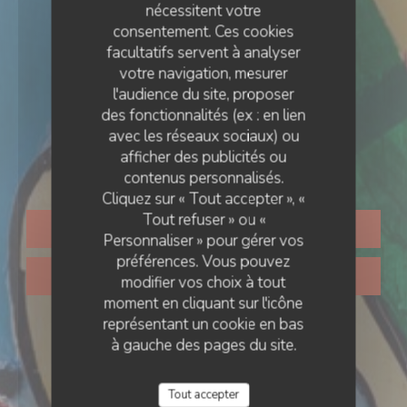
nécessitent votre
consentement. Ces cookies
facultatifs servent à analyser
votre navigation, mesurer
l'audience du site, proposer
des fonctionnalités (ex : en lien
& BAR
•
LILLE
avec les réseaux sociaux) ou
afficher des publicités ou
Touloulou
contenus personnalisés.
Cliquez sur « Tout accepter », «
Tout refuser » ou «
RÉSERVER
Personnaliser » pour gérer vos
préférences. Vous pouvez
VENTE À EMPORTER
modifier vos choix à tout
moment en cliquant sur l'icône
représentant un cookie en bas
à gauche des pages du site.
Tout accepter