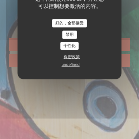
可以控制想要激活的内容。
克里奥尔餐厅
•
LILLE
Touloulou
好的，全部接受
禁用
预订餐位
个性化
保密政策
带走
undefined