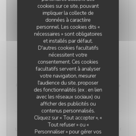
Liste des allergènes
cookies sur ce site, pouvant
24,00 EUR
impliquer la collecte de
données à caractère
personnel. Les cookies dits «
nécessaires » sont obligatoires
Sandwich bouchon
et installés par défaut.
Bouchon porc combava maison, achards de légumes,
D'autres cookies facultatifs
sauce chien pimentée ou non. Midi uniquement
nécessitent votre
8,00 EUR
consentement. Ces cookies
facultatifs servent à analyser
votre navigation, mesurer
Sandwich Rougail
l'audience du site, proposer
Rougail saucisses fumées, achards de légumes, sauce
des fonctionnalités (ex : en lien
chien pimentée ou non. Midi uniquement
avec les réseaux sociaux) ou
8,00 EUR
afficher des publicités ou
contenus personnalisés.
Cliquez sur « Tout accepter », «
Suggestion de Nono
Tout refuser » ou «
Un plat signature du chef qui change chaque semaine !
Personnaliser » pour gérer vos