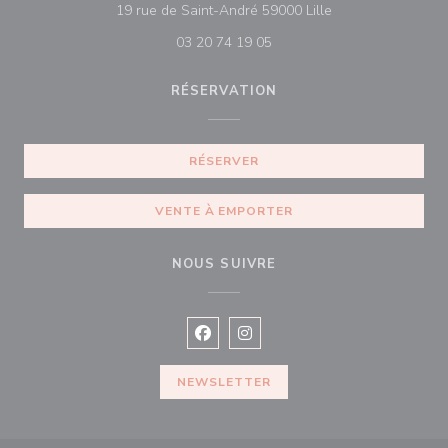
((ouvre une nouvel
19 rue de Saint-André 59000 Lille
03 20 74 19 05
RÉSERVATION
RÉSERVER
VENTE À EMPORTER
NOUS SUIVRE
Facebook ((ouvre une nouvelle fenê
Instagram ((ouvre une nouvell
NEWSLETTER