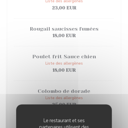
Liste des allergènes
23,00 EUR
Rougail saucisses fumées
18,00 EUR
Poulet frit Sauce chien
Liste des allergènes
18,00 EUR
Colombo de dorade
Liste des allergènes
25,00 EUR
Le restaurant et ses
Canard à la vanille
partenaires utilisent des