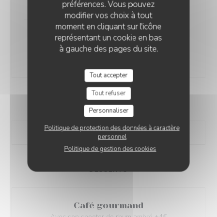
17,00 EUR
préférences. Vous pouvez
modifier vos choix à tout
moment en cliquant sur l'icône
représentant un cookie en bas
Cari Gambas
à gauche des pages du site.
Liste des allergènes
22,00 EUR
Tout accepter
Tout refuser
SALADES
Personnaliser
Politique de protection des données à caractère
personnel
Politique de gestion des cookies
DESSERTS
Café gourmand
Avec son shooter de rhum ambré +4€