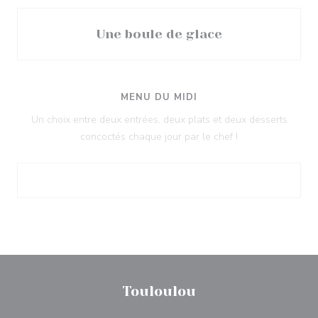
Une boule de glace
MENU DU MIDI
Un choix entre deux entrées, deux plats et deux desserts
concoctés chaque jour par le chef !
Touloulou