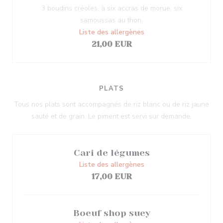
3 boudins créoles, à six accras de morue, six
samoussas au thon.
Liste des allergènes
21,00 EUR
PLATS
Tous nos plats sont accompagnés de riz blanc ou de riz jaune
sauté et de grain. Le piment est servi sur demande.
Cari de légumes
Liste des allergènes
17,00 EUR
Boeuf shop suey