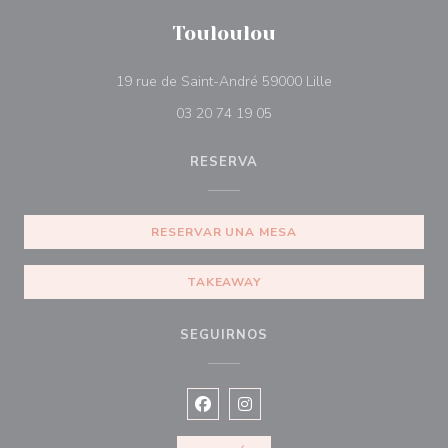
Touloulou
((abre en una nue
19 rue de Saint-André 59000 Lille
03 20 74 19 05
RESERVA
RESERVAR UNA MESA
TAKEAWAY
SEGUIRNOS
Facebook ((abre en una nueva vent
Instagram ((abre en una nuev