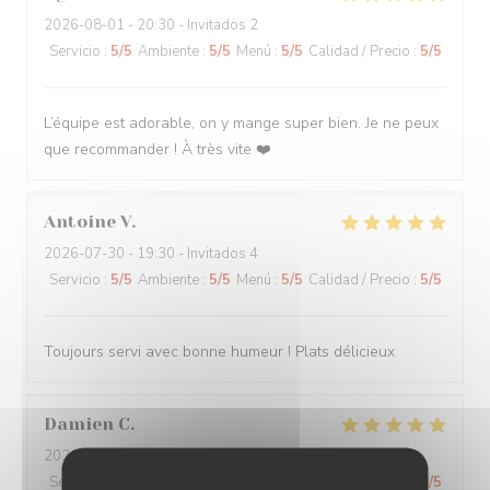
2026-08-01
- 20:30 - Invitados 2
Servicio
:
5
/5
Ambiente
:
5
/5
Menú
:
5
/5
Calidad / Precio
:
5
/5
L’équipe est adorable, on y mange super bien. Je ne peux
que recommander ! À très vite ❤️
Antoine
V
2026-07-30
- 19:30 - Invitados 4
Servicio
:
5
/5
Ambiente
:
5
/5
Menú
:
5
/5
Calidad / Precio
:
5
/5
Toujours servi avec bonne humeur ! Plats délicieux
Damien
C
2026-08-01
- 19:15 - Invitados 3
Servicio
:
5
/5
Ambiente
:
5
/5
Menú
:
5
/5
Calidad / Precio
:
5
/5