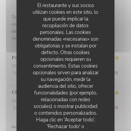
El restaurante y sus socios
utilizan cookies en este sitio, lo
Toujours un plaisir de venir dans ce restaurant qui
que puede implicar la
commence toujours par un accueil chaleureux. Tout est
recopilación de datos
parfait si service à la cuisine. Ne changez rien Merci à
personales. Las cookies
vous
denominadas «necesarias» son
obligatorias y se instalan por
defecto. Otras cookies
Pascal
V
opcionales requieren su
consentimiento. Estas cookies
2026-07-31
- 20:45 - Invitados 2
opcionales sirven para analizar
Servicio
:
5
/5
Ambiente
:
5
/5
Menú
:
5
/5
Calidad / Precio
:
5
/5
su navegación, medir la
audiencia del sitio, ofrecer
funcionalidades (por ejemplo,
Claire
H
relacionadas con redes
2026-07-30
- 20:30 - Invitados 4
sociales) o mostrar publicidad
Servicio
:
5
/5
Ambiente
:
5
/5
Menú
:
5
/5
Calidad / Precio
:
5
/5
o contenidos personalizados.
Haga clic en 'Aceptar todo',
'Rechazar todo' o
Merci pour tout ! La soirée était super avec une très