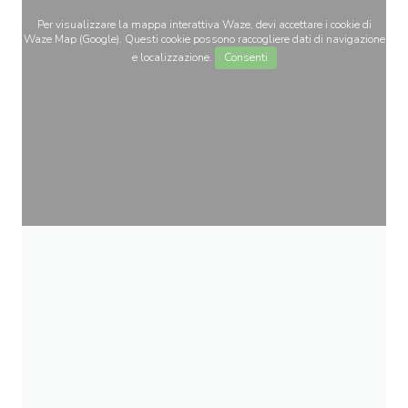
Per visualizzare la mappa interattiva Waze, devi accettare i cookie di
Waze Map (Google). Questi cookie possono raccogliere dati di navigazione
e localizzazione.
Consenti