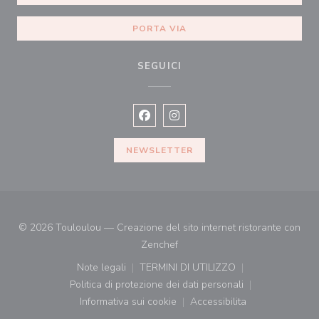
PORTA VIA
SEGUICI
Facebook ((apre una nuova finestra)
Instagram ((apre una nuova fi
NEWSLETTER
© 2026 Touloulou — Creazione del sito internet ristorante con
((apre una nuova finestra))
Zenchef
Note legali
TERMINI DI UTILIZZO
((apre una nuova finestra))
((apre una nuova finestra))
Politica di protezione dei dati personali
((apre una nuova finestra))
Informativa sui cookie
Accessibilita
((apre una nuova finestra))
((apre una nuova finest