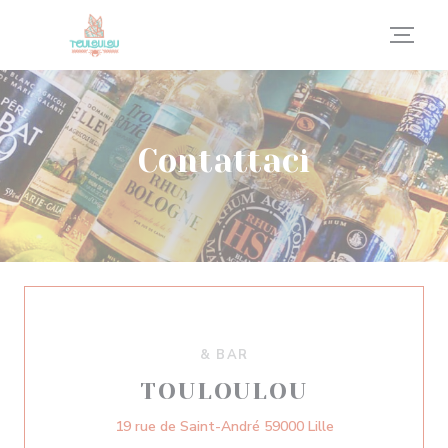
Personalizzazione delle tue scelte sui cookie
Contattaci
& BAR
TOULOULOU
((apre una nuova 
19 rue de Saint-André 59000 Lille