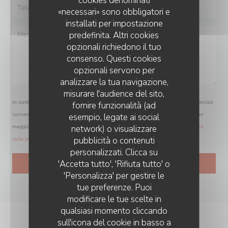
cookies denominati
«necessari» sono obbligatori e
installati per impostazione
predefinita. Altri cookies
opzionali richiedono il tuo
consenso. Questi cookies
opzionali servono per
analizzare la tua navigazione,
misurare l'audience del sito,
In conformità al Codice del Consumo, hai il diritto di opporti alle chiamate commerciali
fornire funzionalità (ad
iscrivendoti al Registro Pubblico delle Opposizioni:
registrodelleopposizioni.it
. Per
esempio, legate ai social
maggiori informazioni sul trattamento dei tuoi dati, consulta la nostra
network) o visualizzare
informativa
pubblicità o contenuti
sulla privacy
.
personalizzati. Clicca su
'Accetta tutto', 'Rifiuta tutto' o
'Personalizza' per gestire le
tue preferenze. Puoi
modificare le tue scelte in
qualsiasi momento cliccando
sull'icona del cookie in basso a