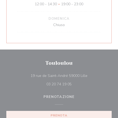
12:00 - 14:30
19:00 - 23:00
•
DOMENICA
Chiuso
Touloulou
((apre una nuova f
19 rue de Saint-André 59000 Lille
03 20 74 19 05
PRENOTAZIONE
PRENOTA