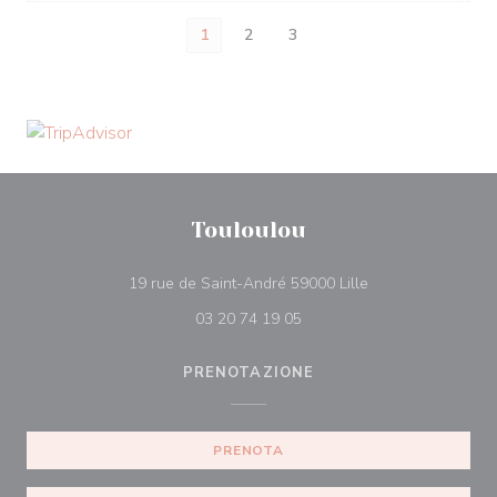
1
2
3
Touloulou
((apre una nuova f
19 rue de Saint-André 59000 Lille
03 20 74 19 05
PRENOTAZIONE
PRENOTA