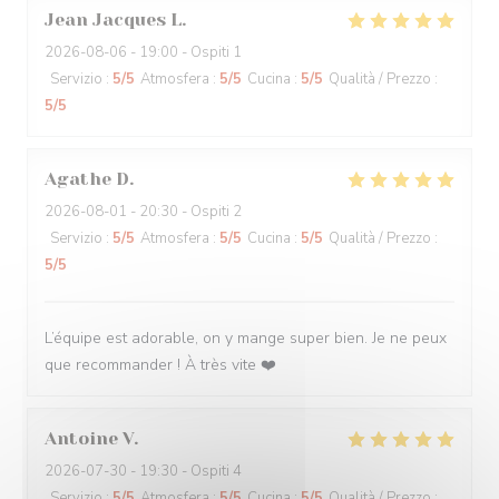
Jean Jacques
L
2026-08-06
- 19:00 - Ospiti 1
Servizio
:
5
/5
Atmosfera
:
5
/5
Cucina
:
5
/5
Qualità / Prezzo
:
5
/5
Agathe
D
2026-08-01
- 20:30 - Ospiti 2
Servizio
:
5
/5
Atmosfera
:
5
/5
Cucina
:
5
/5
Qualità / Prezzo
:
5
/5
L’équipe est adorable, on y mange super bien. Je ne peux
que recommander ! À très vite ❤️
Antoine
V
2026-07-30
- 19:30 - Ospiti 4
Servizio
:
5
/5
Atmosfera
:
5
/5
Cucina
:
5
/5
Qualità / Prezzo
: