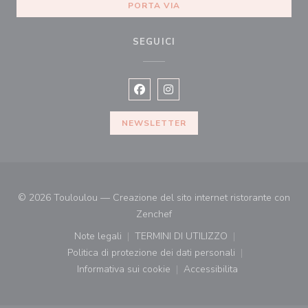
PORTA VIA
SEGUICI
Facebook ((apre una nuova finestra)
Instagram ((apre una nuova fi
NEWSLETTER
© 2026 Touloulou — Creazione del sito internet ristorante con
((apre una nuova finestra))
Zenchef
Note legali
TERMINI DI UTILIZZO
((apre una nuova finestra))
((apre una nuova finestra))
Politica di protezione dei dati personali
((apre una nuova finestra))
Informativa sui cookie
Accessibilita
((apre una nuova finestra))
((apre una nuova finest