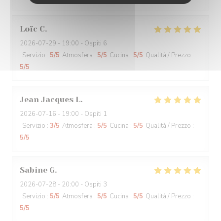
Loïc
C
2026-07-29
- 19:00 - Ospiti 6
Servizio
:
5
/5
Atmosfera
:
5
/5
Cucina
:
5
/5
Qualità / Prezzo
:
5
/5
Jean Jacques
L
2026-07-16
- 19:00 - Ospiti 1
Servizio
:
3
/5
Atmosfera
:
5
/5
Cucina
:
5
/5
Qualità / Prezzo
:
5
/5
Sabine
G
2026-07-28
- 20:00 - Ospiti 3
Servizio
:
5
/5
Atmosfera
:
5
/5
Cucina
:
5
/5
Qualità / Prezzo
:
5
/5