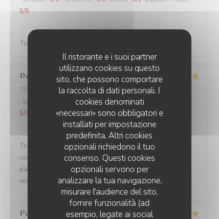
5
/5
Toujours servi avec bonne humeur ! Plats délicieux
Il ristorante e i suoi partner
utilizzano cookies su questo
Damien
C
sito, che possono comportare
la raccolta di dati personali. I
2026-08-01
- 19:15 - Ospiti 3
cookies denominati
Servizio
:
5
/5
Atmosfera
:
5
/5
Cucina
:
5
/5
Qualità / Prezzo
:
«necessari» sono obbligatori e
5
/5
installati per impostazione
predefinita. Altri cookies
Toujours un plaisir de venir dans ce restaurant qui
opzionali richiedono il tuo
commence toujours par un accueil chaleureux. Tout est
consenso. Questi cookies
opzionali servono per
parfait si service à la cuisine. Ne changez rien Merci à
analizzare la tua navigazione,
vous
misurare l'audience del sito,
fornire funzionalità (ad
Pascal
V
esempio, legate ai social