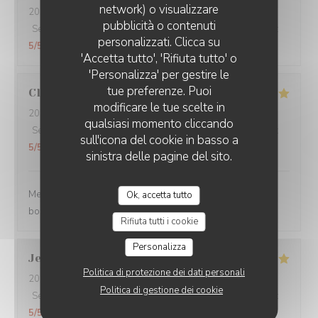
network) o visualizzare
2026-07-31
- 20:45 - Ospiti 2
pubblicità o contenuti
Servizio
:
5
/5
Atmosfera
:
5
/5
Cucina
:
5
/5
Qualità / Prezzo
:
personalizzati. Clicca su
5
/5
'Accetta tutto', 'Rifiuta tutto' o
'Personalizza' per gestire le
tue preferenze. Puoi
Claire
H
modificare le tue scelte in
2026-07-30
- 20:30 - Ospiti 4
qualsiasi momento cliccando
Servizio
:
5
/5
Atmosfera
:
5
/5
Cucina
:
5
/5
Qualità / Prezzo
:
sull'icona del cookie in basso a
5
/5
sinistra delle pagine del sito.
Merci pour tout ! La soirée était super avec une très
Ok, accetta tutto
bonne cuisine et un personnel au top !
Rifiuta tutti i cookie
Personalizza
Jean Jacques
L
Politica di protezione dei dati personali
2026-07-30
- 19:00 - Ospiti 1
Politica di gestione dei cookie
Servizio
:
5
/5
Atmosfera
:
5
/5
Cucina
:
5
/5
Qualità / Prezzo
:
5
/5