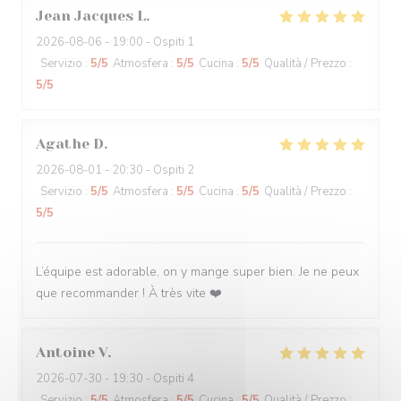
Jean Jacques
L
2026-08-06
- 19:00 - Ospiti 1
Servizio
:
5
/5
Atmosfera
:
5
/5
Cucina
:
5
/5
Qualità / Prezzo
:
5
/5
Agathe
D
2026-08-01
- 20:30 - Ospiti 2
Servizio
:
5
/5
Atmosfera
:
5
/5
Cucina
:
5
/5
Qualità / Prezzo
:
5
/5
L’équipe est adorable, on y mange super bien. Je ne peux
que recommander ! À très vite ❤️
Antoine
V
2026-07-30
- 19:30 - Ospiti 4
Servizio
:
5
/5
Atmosfera
:
5
/5
Cucina
:
5
/5
Qualità / Prezzo
: