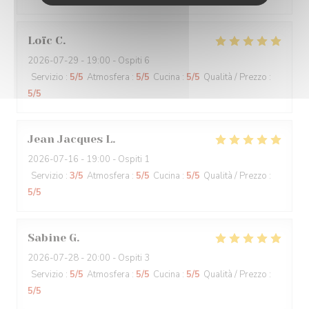
Loïc
C
2026-07-29
- 19:00 - Ospiti 6
Servizio
:
5
/5
Atmosfera
:
5
/5
Cucina
:
5
/5
Qualità / Prezzo
:
5
/5
Jean Jacques
L
2026-07-16
- 19:00 - Ospiti 1
Servizio
:
3
/5
Atmosfera
:
5
/5
Cucina
:
5
/5
Qualità / Prezzo
:
5
/5
Sabine
G
2026-07-28
- 20:00 - Ospiti 3
Servizio
:
5
/5
Atmosfera
:
5
/5
Cucina
:
5
/5
Qualità / Prezzo
:
5
/5