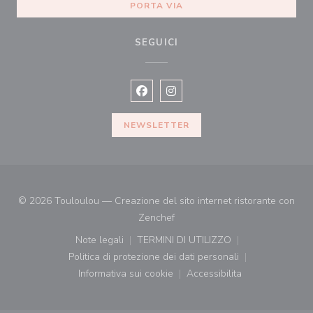
PORTA VIA
SEGUICI
Facebook ((apre una nuova finestra)
Instagram ((apre una nuova fi
NEWSLETTER
© 2026 Touloulou — Creazione del sito internet ristorante con
((apre una nuova finestra))
Zenchef
Note legali
TERMINI DI UTILIZZO
((apre una nuova finestra))
((apre una nuova finestra))
Politica di protezione dei dati personali
((apre una nuova finestra))
Informativa sui cookie
Accessibilita
((apre una nuova finestra))
((apre una nuova finest