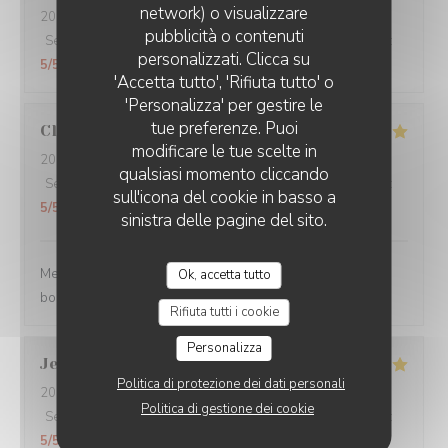
network) o visualizzare
2026-07-31
- 20:45 - Ospiti 2
pubblicità o contenuti
Servizio
:
5
/5
Atmosfera
:
5
/5
Cucina
:
5
/5
Qualità / Prezzo
:
personalizzati. Clicca su
5
/5
'Accetta tutto', 'Rifiuta tutto' o
'Personalizza' per gestire le
tue preferenze. Puoi
Claire
H
modificare le tue scelte in
2026-07-30
- 20:30 - Ospiti 4
qualsiasi momento cliccando
Servizio
:
5
/5
Atmosfera
:
5
/5
Cucina
:
5
/5
Qualità / Prezzo
:
sull'icona del cookie in basso a
5
/5
sinistra delle pagine del sito.
Merci pour tout ! La soirée était super avec une très
Ok, accetta tutto
bonne cuisine et un personnel au top !
Rifiuta tutti i cookie
Personalizza
Jean Jacques
L
Politica di protezione dei dati personali
2026-07-30
- 19:00 - Ospiti 1
Politica di gestione dei cookie
Servizio
:
5
/5
Atmosfera
:
5
/5
Cucina
:
5
/5
Qualità / Prezzo
:
5
/5