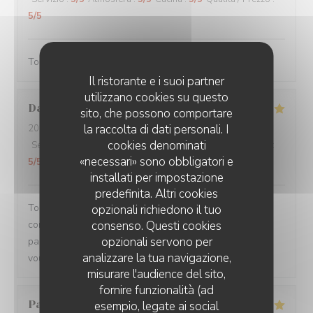
5
/5
Toujours servi avec bonne humeur ! Plats délicieux
Il ristorante e i suoi partner
utilizzano cookies su questo
Damien
C
sito, che possono comportare
la raccolta di dati personali. I
2026-08-01
- 19:15 - Ospiti 3
cookies denominati
Servizio
:
5
/5
Atmosfera
:
5
/5
Cucina
:
5
/5
Qualità / Prezzo
:
«necessari» sono obbligatori e
5
/5
installati per impostazione
predefinita. Altri cookies
Toujours un plaisir de venir dans ce restaurant qui
opzionali richiedono il tuo
commence toujours par un accueil chaleureux. Tout est
consenso. Questi cookies
opzionali servono per
parfait si service à la cuisine. Ne changez rien Merci à
analizzare la tua navigazione,
vous
misurare l'audience del sito,
fornire funzionalità (ad
Pascal
V
esempio, legate ai social