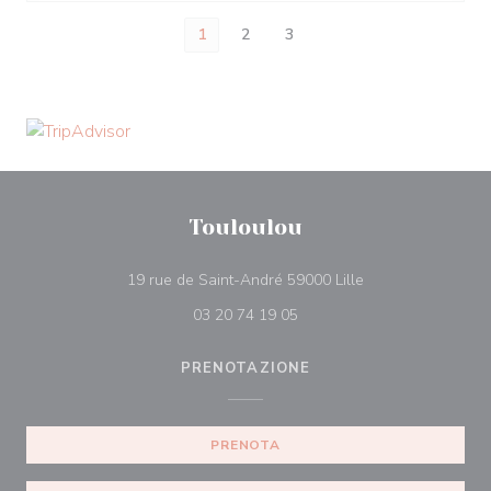
1
2
3
Touloulou
((apre una nuova f
19 rue de Saint-André 59000 Lille
03 20 74 19 05
PRENOTAZIONE
PRENOTA