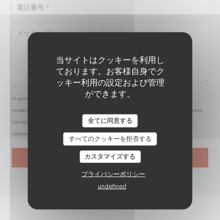
当サイトはクッキーを利用し
ております。お客様自身でク
ッキー利用の設定および管理
ができます。
In accordance with data protection regulations, you have the right to opt out of
marketing communications. UK residents can register with the Telephone Preference
全てに同意する
Service at
tpsonline.org.uk
. US residents can register at
donotcall.gov
. For more
information about how we process your data, please see our
privacy policy
.
すべてのクッキーを拒否する
カスタマイズする
プライバシーポリシー
undefined