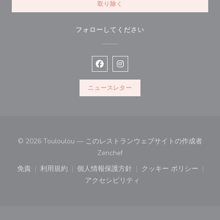
取り除く
フォローしてください
Facebook ((新しいウィンドウで開
Instagram ((新しいウィン
ニュースレター
© 2026 Touloulou — このレストランウェブサイトの作成者
((新しいウィンドウで開きます))
Zenchef
免責
利用規約
個人情報保護方針
クッキー ポリシー
((新しいウィンドウで開きます))
((新しいウィンドウで開きます))
((新しいウィンドウで開きます))
((新しいウィン
アクセシビリティ
((新しいウィンドウで開きます))