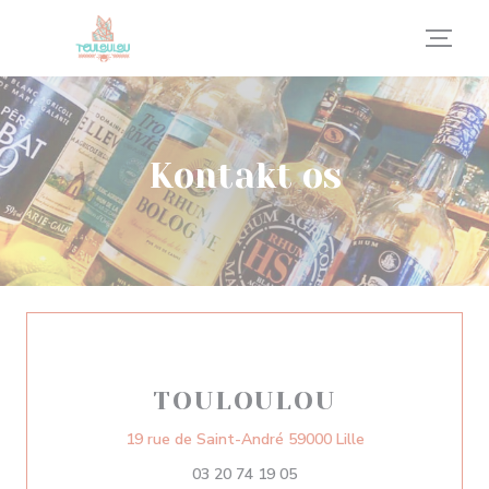
CCookie-styringspanel
Kontakt os
TOULOULOU
((åbner i et nyt v
19 rue de Saint-André 59000 Lille
03 20 74 19 05