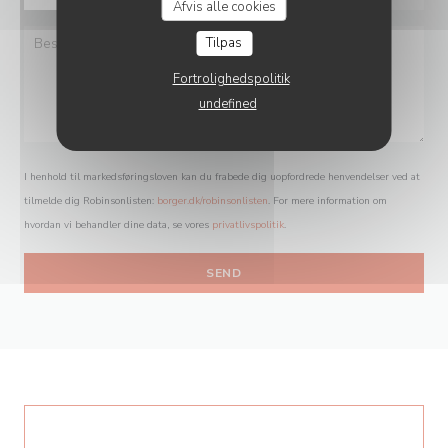
Afvis alle cookies
Tilpas
Fortrolighedspolitik
undefined
I henhold til markedsføringsloven kan du frabede dig uopfordrede henvendelser ved at
tilmelde dig Robinsonlisten:
borger.dk/robinsonlisten
. For mere information om
hvordan vi behandler dine data, se vores
privatlivspolitik
.