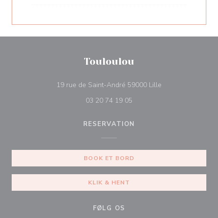
Touloulou
((åbner i et nyt vin
19 rue de Saint-André 59000 Lille
03 20 74 19 05
RESERVATION
BOOK ET BORD
KLIK & HENT
FØLG OS