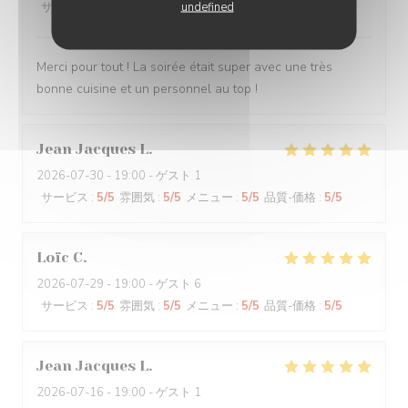
undefined
サービス
:
5
/5
雰囲気
:
5
/5
メニュー
:
5
/5
品質-価格
:
5
/5
Merci pour tout ! La soirée était super avec une très
bonne cuisine et un personnel au top !
Jean Jacques
L
2026-07-30
- 19:00 - ゲスト 1
サービス
:
5
/5
雰囲気
:
5
/5
メニュー
:
5
/5
品質-価格
:
5
/5
Loïc
C
2026-07-29
- 19:00 - ゲスト 6
サービス
:
5
/5
雰囲気
:
5
/5
メニュー
:
5
/5
品質-価格
:
5
/5
Jean Jacques
L
2026-07-16
- 19:00 - ゲスト 1