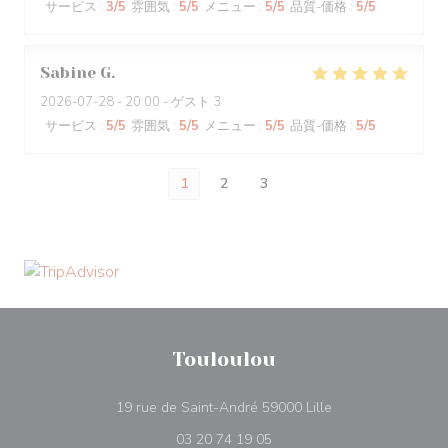
サービス
:
3
/5
雰囲気
:
5
/5
メニュー
:
5
/5
品質-価格
:
5
/5
Sabine
G
2026-07-28
- 20:00 - ゲスト 3
サービス
:
5
/5
雰囲気
:
5
/5
メニュー
:
5
/5
品質-価格
:
5
/5
1
2
3
Touloulou
((新しいウィンドウ
19 rue de Saint-André 59000 Lille
03 20 74 19 05