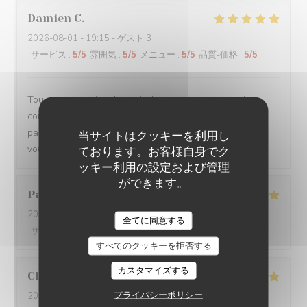
Damien
C
2026-08-01
- 19:15 - ゲスト 3
サービス
:
5
/5
雰囲気
:
5
/5
メニュー
:
5
/5
品質-価格
:
5
/5
Toujours un plaisir de venir dans ce restaurant qui
commence toujours par un accueil chaleureux. Tout est
parfait si service à la cuisine. Ne changez rien Merci à
当サイトはクッキーを利用し
vous
ております。お客様自身でク
ッキー利用の設定および管理
ができます。
Pascal
V
2026-07-31
- 20:45 - ゲスト 2
全てに同意する
サービス
:
5
/5
雰囲気
:
5
/5
メニュー
:
5
/5
品質-価格
:
5
/5
すべてのクッキーを拒否する
カスタマイズする
Claire
H
プライバシーポリシー
2026-07-30
- 20:30 - ゲスト 4