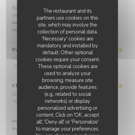
Toujours un plaisir de venir dans ce restaurant qui
The restaurant and its
commence toujours par un accueil chaleureux. Tout est
partners use cookies on this
parfait si service à la cuisine. Ne changez rien Merci à
site, which may involve the
vous
collection of personal data.
'Necessary' cookies are
mandatory and installed by
Pascal
V
default. Other optional
2026-07-31
- 20:45 - Guests 2
cookies require your consent.
These optional cookies are
Service
:
5
/5
Ambiance
:
5
/5
Food
:
5
/5
Value
:
5
/5
used to analyze your
browsing, measure site
Claire
H
audience, provide features
(e.g., related to social
2026-07-30
- 20:30 - Guests 4
networks) or display
Service
:
5
/5
Ambiance
:
5
/5
Food
:
5
/5
Value
:
5
/5
personalized advertising or
content. Click on 'OK, accept
all', 'Deny all' or 'Personalize'
Merci pour tout ! La soirée était super avec une très
to manage your preferences.
bonne cuisine et un personnel au top !