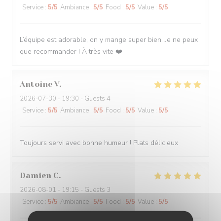
Service
:
5
/5
Ambiance
:
5
/5
Food
:
5
/5
Value
:
5
/5
L’équipe est adorable, on y mange super bien. Je ne peux
que recommander ! À très vite ❤️
Antoine
V
2026-07-30
- 19:30 - Guests 4
Service
:
5
/5
Ambiance
:
5
/5
Food
:
5
/5
Value
:
5
/5
Toujours servi avec bonne humeur ! Plats délicieux
Damien
C
2026-08-01
- 19:15 - Guests 3
Service
:
5
/5
Ambiance
:
5
/5
Food
:
5
/5
Value
:
5
/5