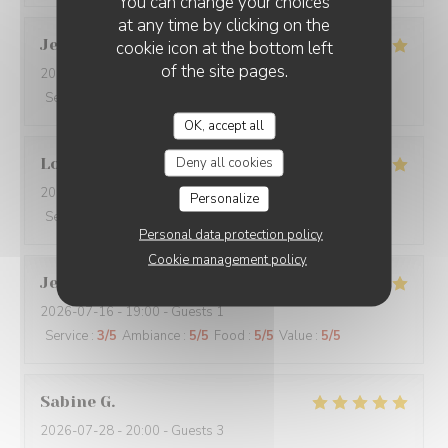
You can change your choices
at any time by clicking on the
Jean Jacques
L
cookie icon at the bottom left
of the site pages.
2026-07-30
- 19:00 - Guests 1
Service
:
5
/5
Ambiance
:
5
/5
Food
:
5
/5
Value
:
5
/5
OK, accept all
Deny all cookies
Loïc
C
2026-07-29
- 19:00 - Guests 6
Personalize
Service
:
5
/5
Ambiance
:
5
/5
Food
:
5
/5
Value
:
5
/5
Personal data protection policy
Cookie management policy
Jean Jacques
L
2026-07-16
- 19:00 - Guests 1
Service
:
3
/5
Ambiance
:
5
/5
Food
:
5
/5
Value
:
5
/5
Sabine
G
2026-07-28
- 20:00 - Guests 3