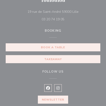
Touloulou
((opens in a new 
19 rue de Saint-André 59000 Lille
03 20 74 19 05
BOOKING
BOOK A TABLE
TAKEAWAY
FOLLOW US
Facebook ((opens in a new window
Instagram ((opens in a new w
NEWSLETTER