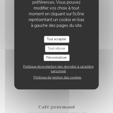
17,00 EUR
préférences. Vous pouvez
modifier vos choix à tout
moment en cliquant sur l'icône
représentant un cookie en bas
Cari Gambas
à gauche des pages du site.
Liste des allergènes
22,00 EUR
Tout accepter
Tout refuser
SALADES
Personnaliser
Politique de protection des données à caractère
personnel
Politique de gestion des cookies
DESSERTS
Café gourmand
Avec son shooter de rhum ambré +4€