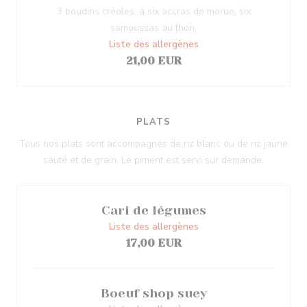
3 boudins créoles, à six accras de morue, six
samoussas au thon.
Liste des allergènes
21,00 EUR
PLATS
Tous nos plats sont accompagnés de riz blanc ou de riz jaune
sauté et de grain. Le piment est servi sur demande.
Cari de légumes
Liste des allergènes
17,00 EUR
Boeuf shop suey