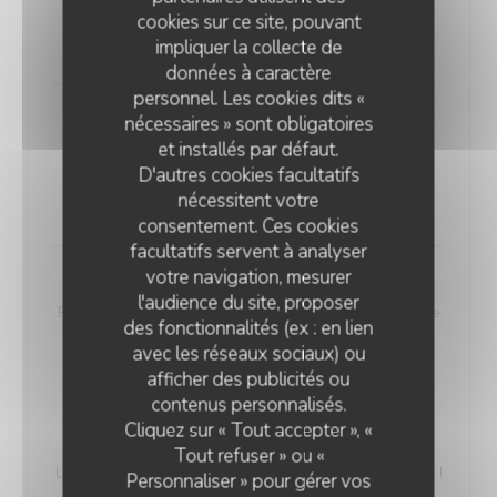
Liste des allergènes
cookies sur ce site, pouvant
24,00 EUR
impliquer la collecte de
données à caractère
personnel. Les cookies dits «
nécessaires » sont obligatoires
Sandwich bouchon
et installés par défaut.
Bouchon porc combava maison, achards de légumes,
D'autres cookies facultatifs
sauce chien pimentée ou non. Midi uniquement
nécessitent votre
8,00 EUR
consentement. Ces cookies
facultatifs servent à analyser
votre navigation, mesurer
Sandwich Rougail
l'audience du site, proposer
Rougail saucisses fumées, achards de légumes, sauce
des fonctionnalités (ex : en lien
chien pimentée ou non. Midi uniquement
avec les réseaux sociaux) ou
8,00 EUR
afficher des publicités ou
contenus personnalisés.
Cliquez sur « Tout accepter », «
Suggestion de Nono
Tout refuser » ou «
Un plat signature du chef qui change chaque semaine !
Personnaliser » pour gérer vos