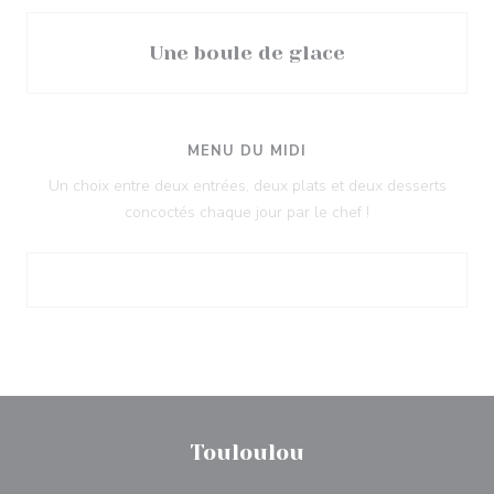
Une boule de glace
MENU DU MIDI
Un choix entre deux entrées, deux plats et deux desserts
concoctés chaque jour par le chef !
Touloulou