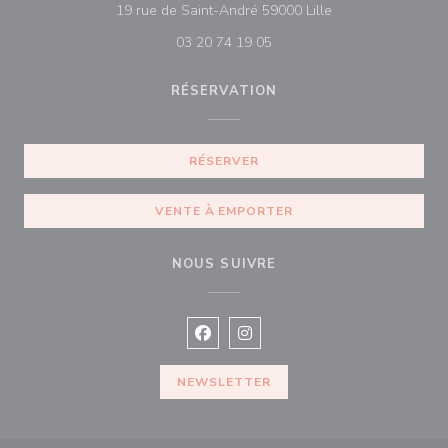
((ouvre une nouvel
19 rue de Saint-André 59000 Lille
03 20 74 19 05
RÉSERVATION
RÉSERVER
VENTE À EMPORTER
NOUS SUIVRE
Facebook ((ouvre une nouvelle fenê
Instagram ((ouvre une nouvell
NEWSLETTER