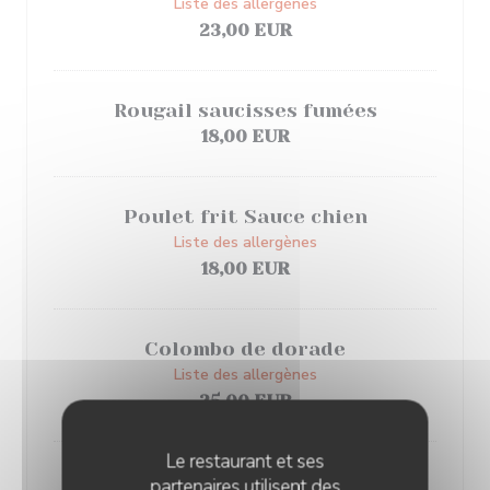
Liste des allergènes
23,00 EUR
Rougail saucisses fumées
18,00 EUR
Poulet frit Sauce chien
Liste des allergènes
18,00 EUR
Colombo de dorade
Liste des allergènes
25,00 EUR
Le restaurant et ses
Canard à la vanille
partenaires utilisent des