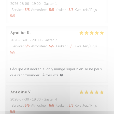
2026-08-06
- 19:00 - Gasten 1
Service
:
5
/5
Atmosfeer
:
5
/5
Keuken
:
5
/5
Kwaliteit / Prijs
:
5
/5
Agathe
D
2026-08-01
- 20:30 - Gasten 2
Service
:
5
/5
Atmosfeer
:
5
/5
Keuken
:
5
/5
Kwaliteit / Prijs
:
5
/5
L’équipe est adorable, on y mange super bien. Je ne peux
que recommander ! À très vite ❤️
Antoine
V
2026-07-30
- 19:30 - Gasten 4
Service
:
5
/5
Atmosfeer
:
5
/5
Keuken
:
5
/5
Kwaliteit / Prijs
:
5
/5