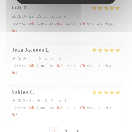
Loïc
C
2026-07-29
- 19:00 - Gasten 6
Service
:
5
/5
Atmosfeer
:
5
/5
Keuken
:
5
/5
Kwaliteit / Prijs
:
5
/5
Jean Jacques
L
2026-07-16
- 19:00 - Gasten 1
Service
:
3
/5
Atmosfeer
:
5
/5
Keuken
:
5
/5
Kwaliteit / Prijs
:
5
/5
Sabine
G
2026-07-28
- 20:00 - Gasten 3
Service
:
5
/5
Atmosfeer
:
5
/5
Keuken
:
5
/5
Kwaliteit / Prijs
:
5
/5
1
2
3