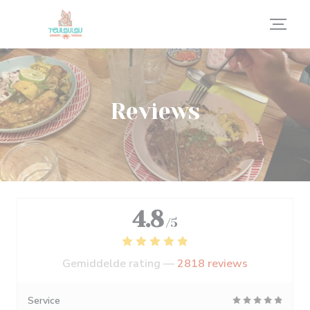
Cookies beheer paneel
Reviews
4.8
/5
Gemiddelde rating —
2818 reviews
Service