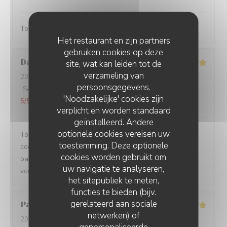
Toujours servi avec bonne humeur ! Plats délicieux
Het restaurant en zijn partners
gebruiken cookies op deze
Damien
C
site, wat kan leiden tot de
verzameling van
2026-08-01
- 19:15 - Gasten 3
persoonsgegevens.
Service
:
5
/5
Atmosfeer
:
5
/5
Keuken
:
5
/5
Kwaliteit / Prijs
:
'Noodzakelijke' cookies zijn
5
/5
verplicht en worden standaard
geïnstalleerd. Andere
optionele cookies vereisen uw
Toujours un plaisir de venir dans ce restaurant qui
toestemming. Deze optionele
commence toujours par un accueil chaleureux. Tout est
cookies worden gebruikt om
parfait si service à la cuisine. Ne changez rien Merci à
uw navigatie te analyseren,
vous
het sitepubliek te meten,
functies te bieden (bijv.
gerelateerd aan sociale
Pascal
V
netwerken) of
2026-07-31
- 20:45 - Gasten 2