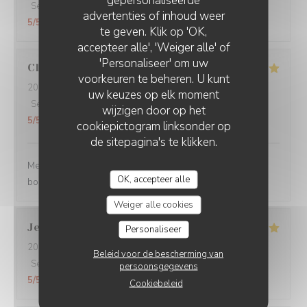
gepersonaliseerde
Service
:
5
/5
Atmosfeer
:
5
/5
Keuken
:
5
/5
Kwaliteit / Prijs
:
advertenties of inhoud weer
5
/5
te geven. Klik op 'OK,
accepteer alle', 'Weiger alle' of
'Personaliseer' om uw
Claire
H
voorkeuren te beheren. U kunt
2026-07-30
- 20:30 - Gasten 4
uw keuzes op elk moment
Service
:
5
/5
Atmosfeer
:
5
/5
Keuken
:
5
/5
Kwaliteit / Prijs
:
wijzigen door op het
5
/5
cookiepictogram linksonder op
de sitepagina's te klikken.
Merci pour tout ! La soirée était super avec une très
OK, accepteer alle
bonne cuisine et un personnel au top !
Weiger alle cookies
Jean Jacques
L
Personaliseer
2026-07-30
- 19:00 - Gasten 1
Beleid voor de bescherming van
Service
:
5
/5
Atmosfeer
:
5
/5
Keuken
:
5
/5
Kwaliteit / Prijs
:
persoonsgegevens
5
/5
Cookiebeleid