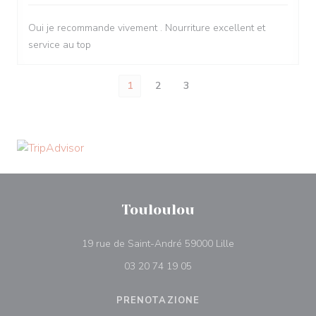
Oui je recommande vivement . Nourriture excellent et
service au top
1
2
3
Touloulou
((apre una nuova f
19 rue de Saint-André 59000 Lille
03 20 74 19 05
PRENOTAZIONE