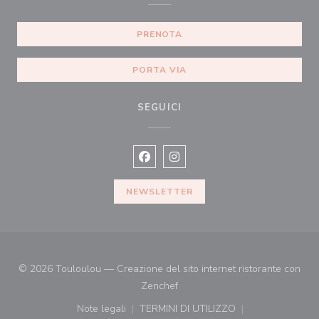
PRENOTA
PORTA VIA
SEGUICI
Facebook ((apre una nuova finestra)
Instagram ((apre una nuova fi
NEWSLETTER
© 2026 Touloulou — Creazione del sito internet ristorante con
((apre una nuova finestra))
Zenchef
Note legali
TERMINI DI UTILIZZO
((apre una nuova finestra))
((apre una nuova finestra))