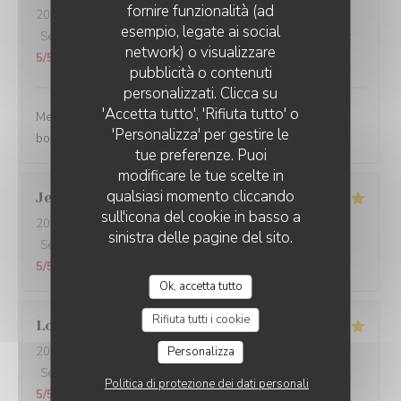
fornire funzionalità (ad
2026-07-30
- 20:30 - Ospiti 4
esempio, legate ai social
Servizio
:
5
/5
Atmosfera
:
5
/5
Cucina
:
5
/5
Qualità / Prezzo
:
network) o visualizzare
5
/5
pubblicità o contenuti
personalizzati. Clicca su
'Accetta tutto', 'Rifiuta tutto' o
Merci pour tout ! La soirée était super avec une très
'Personalizza' per gestire le
bonne cuisine et un personnel au top !
tue preferenze. Puoi
modificare le tue scelte in
qualsiasi momento cliccando
Jean Jacques
L
sull'icona del cookie in basso a
2026-07-30
- 19:00 - Ospiti 1
sinistra delle pagine del sito.
Servizio
:
5
/5
Atmosfera
:
5
/5
Cucina
:
5
/5
Qualità / Prezzo
:
5
/5
Ok, accetta tutto
Rifiuta tutti i cookie
Loïc
C
2026-07-29
- 19:00 - Ospiti 6
Personalizza
Servizio
:
5
/5
Atmosfera
:
5
/5
Cucina
:
5
/5
Qualità / Prezzo
:
Politica di protezione dei dati personali
5
/5