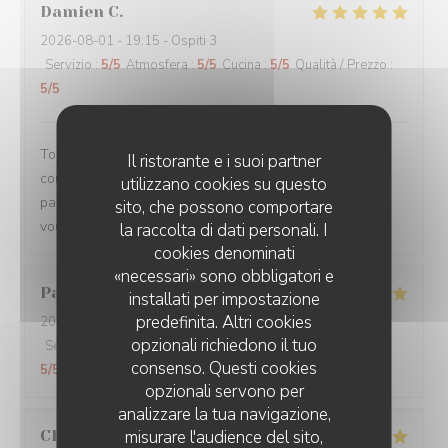
Damien
C
2026-08-01
- 19:15 - Ospiti 3
Servizio
:
5
/5
Atmosfera
:
5
/5
Cucina
:
5
/5
Qualità / Prezzo
:
5
/5
Toujours un plaisir de venir dans ce restaurant qui
Il ristorante e i suoi partner
commence toujours par un accueil chaleureux. Tout est
utilizzano cookies su questo
parfait si service à la cuisine. Ne changez rien Merci à
sito, che possono comportare
vous
la raccolta di dati personali. I
cookies denominati
«necessari» sono obbligatori e
Pascal
V
installati per impostazione
predefinita. Altri cookies
2026-07-31
- 20:45 - Ospiti 2
opzionali richiedono il tuo
Servizio
:
5
/5
Atmosfera
:
5
/5
Cucina
:
5
/5
Qualità / Prezzo
:
consenso. Questi cookies
5
/5
opzionali servono per
analizzare la tua navigazione,
Claire
H
misurare l'audience del sito,