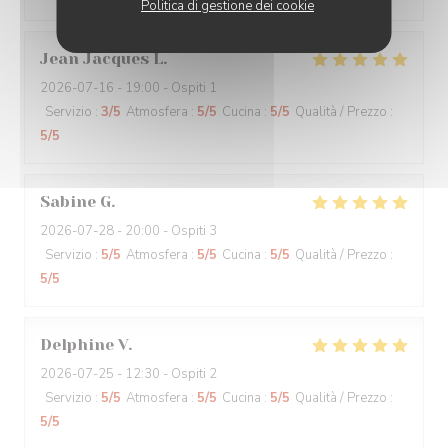
Politica di gestione dei cookie
Jean Jacques
L
2026-07-16
- 19:00 - Ospiti 1
Servizio
:
3
/5
Atmosfera
:
5
/5
Cucina
:
5
/5
Qualità / Prezzo
:
5
/5
Sabine
G
2026-07-28
- 20:00 - Ospiti 3
Servizio
:
5
/5
Atmosfera
:
5
/5
Cucina
:
5
/5
Qualità / Prezzo
:
5
/5
Delphine
V
2026-07-25
- 12:30 - Ospiti 2
Servizio
:
5
/5
Atmosfera
:
5
/5
Cucina
:
5
/5
Qualità / Prezzo
:
5
/5