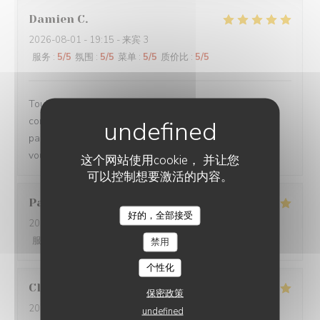
Damien
C
2026-08-01
- 19:15 - 来宾 3
服务
:
5
/5
氛围
:
5
/5
菜单
:
5
/5
质价比
:
5
/5
Toujours un plaisir de venir dans ce restaurant qui
commence toujours par un accueil chaleureux. Tout est
parfait si service à la cuisine. Ne changez rien Merci à
vous
这个网站使用cookie， 并让您
可以控制想要激活的内容。
Pascal
V
好的，全部接受
2026-07-31
- 20:45 - 来宾 2
服务
:
5
/5
氛围
:
5
/5
菜单
:
5
/5
质价比
:
5
/5
禁用
个性化
Claire
H
保密政策
2026-07-30
- 20:30 - 来宾 4
undefined