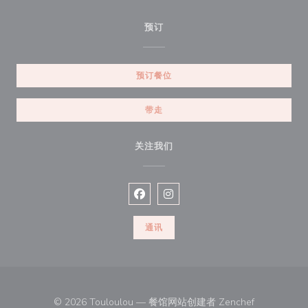
预订
预订餐位
带走
关注我们
Facebook ((在新窗口中打开))
Instagram ((在新窗口中打开))
通讯
((在新窗口中
© 2026 Touloulou — 餐馆网站创建者
Zenchef