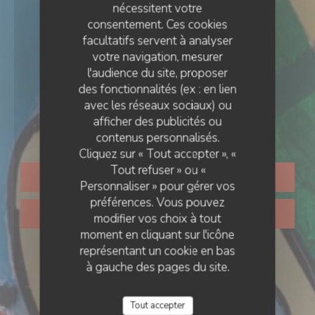
nécessitent votre
consentement. Ces cookies
facultatifs servent à analyser
votre navigation, mesurer
l'audience du site, proposer
des fonctionnalités (ex : en lien
& BAR
•
LILLE
avec les réseaux sociaux) ou
afficher des publicités ou
Touloulou
contenus personnalisés.
Cliquez sur « Tout accepter », «
Tout refuser » ou «
RÉSERVER
Personnaliser » pour gérer vos
préférences. Vous pouvez
VENTE À EMPORTER
modifier vos choix à tout
moment en cliquant sur l'icône
représentant un cookie en bas
à gauche des pages du site.
Tout accepter