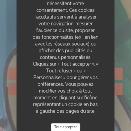
nécessitent votre
consentement. Ces cookies
facultatifs servent à analyser
votre navigation, mesurer
l'audience du site, proposer
des fonctionnalités (ex : en lien
& BAR
•
LILLE
avec les réseaux sociaux) ou
afficher des publicités ou
Touloulou
contenus personnalisés.
Cliquez sur « Tout accepter », «
Tout refuser » ou «
RÉSERVER
Personnaliser » pour gérer vos
préférences. Vous pouvez
VENTE À EMPORTER
modifier vos choix à tout
moment en cliquant sur l'icône
représentant un cookie en bas
à gauche des pages du site.
Tout accepter