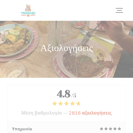
Πίνακας διαχείρισης "Μπισκότων" (Cookies)
Αξιολογήσεις
4.8
/5
Μέση βαθμολογία —
2816 αξιολογήσεις
Υπηρεσία