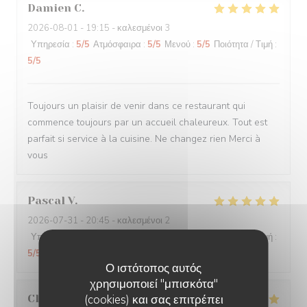
Damien
C
2026-08-01
- 19:15 - καλεσμένοι 3
Υπηρεσία
:
5
/5
Ατμόσφαιρα
:
5
/5
Μενού
:
5
/5
Ποιότητα / Τιμή
:
5
/5
Toujours un plaisir de venir dans ce restaurant qui
commence toujours par un accueil chaleureux. Tout est
parfait si service à la cuisine. Ne changez rien Merci à
vous
Pascal
V
2026-07-31
- 20:45 - καλεσμένοι 2
Υπηρεσία
:
5
/5
Ατμόσφαιρα
:
5
/5
Μενού
:
5
/5
Ποιότητα / Τιμή
:
5
/5
Ο ιστότοπος αυτός
χρησιμοποιεί "μπισκότα"
Claire
H
(cookies) και σας επιτρέπει