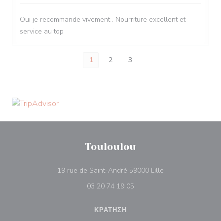
Oui je recommande vivement . Nourriture excellent et
service au top
1
2
3
Touloulou
((ανοίγει σε νέο π
19 rue de Saint-André 59000 Lille
03 20 74 19 05
ΚΡΆΤΗΣΗ