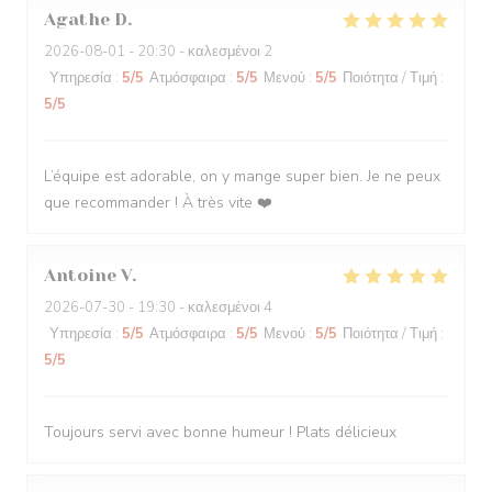
Agathe
D
2026-08-01
- 20:30 - καλεσμένοι 2
Υπηρεσία
:
5
/5
Ατμόσφαιρα
:
5
/5
Μενού
:
5
/5
Ποιότητα / Τιμή
:
5
/5
L’équipe est adorable, on y mange super bien. Je ne peux
que recommander ! À très vite ❤️
Antoine
V
2026-07-30
- 19:30 - καλεσμένοι 4
Υπηρεσία
:
5
/5
Ατμόσφαιρα
:
5
/5
Μενού
:
5
/5
Ποιότητα / Τιμή
:
5
/5
Toujours servi avec bonne humeur ! Plats délicieux