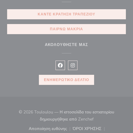
ΚΆΝΤΕ ΚΡΆΤΗΣΗ ΤΡΑΠΕΖΙΟΎ
ΠΑΊΡΝΩ ΜΑΚΡΙΆ
ΑΚΟΛΟΥΘΉΣΤΕ ΜΑΣ
Facebook ((ανοίγει σε νέο παράθυρ
Instagram ((ανοίγει σε νέο π
ΕΝΗΜΕΡΩΤΙΚΌ ΔΕΛΤΊΟ
© 2026 Touloulou — Η ιστοσελίδα του εστιατορίου
((ανοίγει σε νέο παρά
δημιουργήθηκε από
Zenchef
Αποποίηση ευθύνης
ΌΡΟΙ ΧΡΉΣΗΣ
((ανοίγει σε νέο παράθυρο))
((ανοίγει σε νέο παράθ