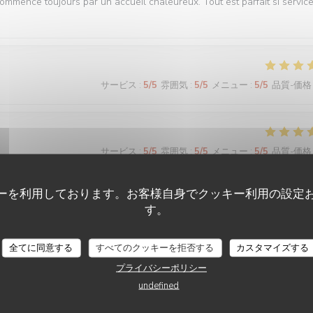
commence toujours par un accueil chaleureux. Tout est parfait si servic
サービス
:
5
/5
雰囲気
:
5
/5
メニュー
:
5
/5
品質-価格
サービス
:
5
/5
雰囲気
:
5
/5
メニュー
:
5
/5
品質-価格
ーを利用しております。お客様自身でクッキー利用の設定
 bonne cuisine et un personnel au top !
す。
全てに同意する
すべてのクッキーを拒否する
カスタマイズする
サービス
:
5
/5
雰囲気
:
5
/5
メニュー
:
5
/5
品質-価格
プライバシーポリシー
undefined