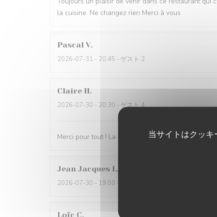
Toujours un plaisir de venir dans ce restaurant qui 
la cuisine. Ne changez rien Merci à vous
Pascal
V
2026-07-31
- 20:45 - ゲスト 2
Claire
H
2026-07-30
- 20:30 - ゲスト 4
当サイトはクッキ
Merci pour tout ! La soirée était super avec une très
Jean Jacques
L
2026-07-30
- 19:00 - ゲスト 1
Loïc
C