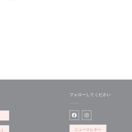
フォローしてください
開きます))
約
Facebook ((新しいウィン
Instagram ((新
ニュースレター
除く