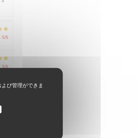
e à
:
5
/5
:
5
/5
および管理ができま
:
5
/5