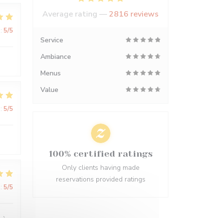
Average rating —
2816 reviews
:
5
/5
Service
Ambiance
Menus
Value
:
5
/5
100% certified ratings
Only clients having made
reservations provided ratings
:
5
/5