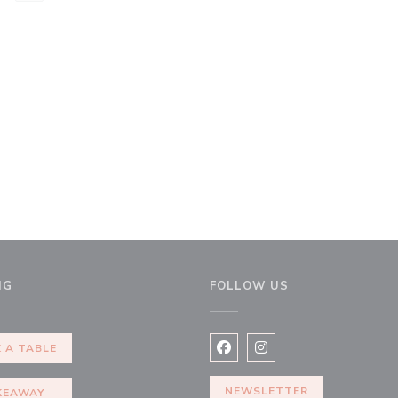
NG
FOLLOW US
ndow))
 A TABLE
Facebook ((opens in a new 
Instagram ((opens in 
NEWSLETTER
KEAWAY