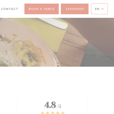
 CONTACT
BOOK A TABLE
TAKEAWAY
EN
A NEW WINDOW))
4.8
/5