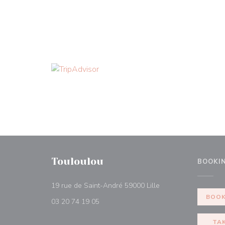
Touloulou
BOOKI
((opens in a new wi
19 rue de Saint-André 59000 Lille
BOOK
03 20 74 19 05
TA