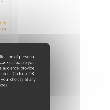
e à
:
5
/5
:
5
/5
llection of personal
cookies require your
e audience, provide
ontent. Click on 'OK,
e your choices at any
ages.
:
5
/5