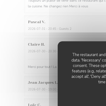
Toujours un plaisir de venir dans ce restaurant qui 
la cuisine. Ne changez rien Merci à vous
Pascal
V
2026-07-31
- 20:45 - Guests 2
Claire
H
2026-07-30
- 20:30 - Guests 4
The restaurant and 
data. 'Necessary' c
consent. These opt
Merci pour tout ! La soirée était super avec une très
features (e.g., rela
accept all', 'Deny a
time
Jean Jacques
L
2026-07-30
- 19:00 - Guests 1
Loïc
C