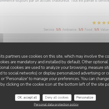
commence toujours par un accueil chaleureux. Tout est parfait si servic
Service
:
5
/5
Ambiance
:
5
/5
Food
:
5
/5
Value
Service
:
5
/5
Ambiance
:
5
/5
Food
:
5
/5
Value
its partners use cookies on this site, which may involve the co
ookies are mandatory and installed by default. Other optional 
ional cookies are used to analyze your browsing, measure sit
 bonne cuisine et un personnel au top !
ted to social networks) or display personalized advertising or c
ll' or 'Personalize' to manage your preferences. You can chang
 by clicking on the cookie icon at the bottom left of the site p
Service
:
5
/5
Ambiance
:
5
/5
Food
:
5
/5
Value
OK, accept all
Deny all cookies
Personalize
Personal data protection policy