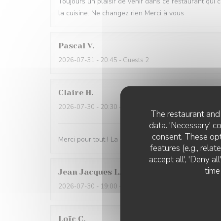
Toujours un plaisir de venir dans ce restaurant qui 
la cuisine. Ne changez rien Merci à vous
Pascal
V
2026-07-31
- 20:45 - Guests 2
Claire
H
2026-07-30
- 20:30 - Guests 4
The restaurant and 
data. 'Necessary' c
consent. These opt
Merci pour tout ! La soirée était super avec une très
features (e.g., rela
accept all', 'Deny a
time
Jean Jacques
L
2026-07-30
- 19:00 - Guests 1
Loïc
C