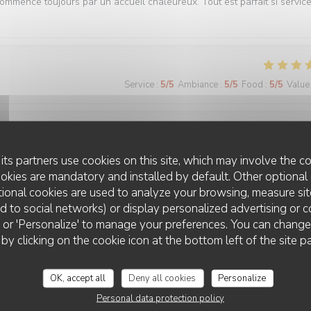
commence toujours par un accueil chaleureux. Tout est parfait si servic
Service
:
5
/5
Ambiance
:
5
/5
Food
:
5
/5
Value
Service
:
5
/5
Ambiance
:
5
/5
Food
:
5
/5
Value
its partners use cookies on this site, which may involve the co
ookies are mandatory and installed by default. Other optional 
ional cookies are used to analyze your browsing, measure sit
 bonne cuisine et un personnel au top !
ted to social networks) or display personalized advertising or c
ll' or 'Personalize' to manage your preferences. You can chang
 by clicking on the cookie icon at the bottom left of the site p
Service
:
5
/5
Ambiance
:
5
/5
Food
:
5
/5
Value
OK, accept all
Deny all cookies
Personalize
Personal data protection policy