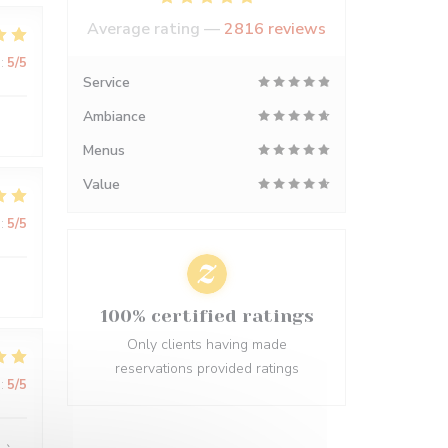
Average rating —
2816 reviews
:
5
/5
Service
Ambiance
Menus
Value
:
5
/5
100% certified ratings
Only clients having made
reservations provided ratings
:
5
/5