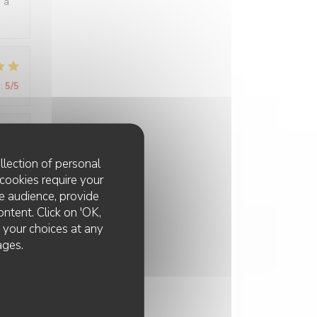
e à
:
5
/5
:
5
/5
llection of personal
cookies require your
e audience, provide
ontent. Click on 'OK,
e your choices at any
ages.
:
5
/5