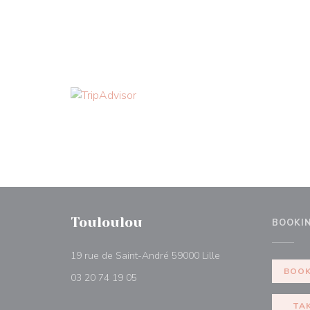
Touloulou
BOOKI
((opens in a new wi
19 rue de Saint-André 59000 Lille
BOOK
03 20 74 19 05
TA