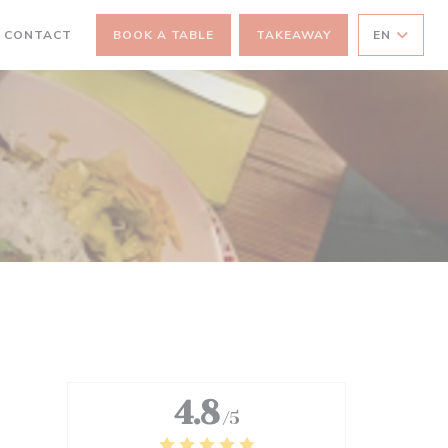
 CONTACT
BOOK A TABLE
TAKEAWAY
EN
A NEW WINDOW))
4.8
/5