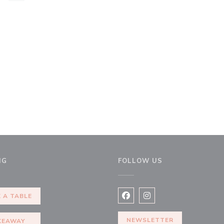
NG
FOLLOW US
ndow))
 A TABLE
Facebook ((opens in a new 
Instagram ((opens in 
NEWSLETTER
KEAWAY